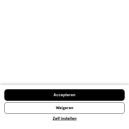
Lees meer
Droge huid: oorzaken & tips!
Accepteren
Last van een droge huid? Ontdek de oorzaken en
waar je op kan letten bij het kiezen van de juiste
Weigeren
verzorgingsproducten.
Zelf instellen
Lees meer