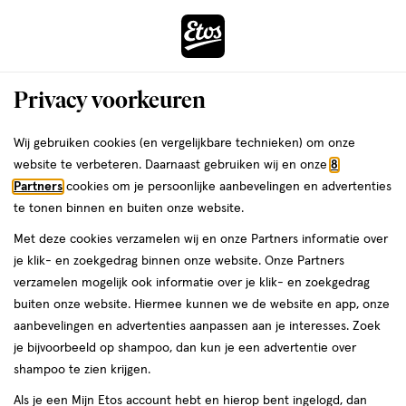
ga
Voor 22:00 uur besteld,
morgen in huis
naar
de
Menu
hoofd
Zoeken
Privacy voorkeuren
content
›
›
ga
Interactie
naar
Wij gebruiken cookies (en vergelijkbare technieken) om onze
Je
Reisflesjes
Alles van Etos
met
de
website te verbeteren. Daarnaast gebruiken wij en onze
8
bent
Etos Reisflesje Met Pomp 50 ML
dit
zoekbalk
Partners
cookies om je persoonlijke aanbevelingen en advertenties
ers
Weleda
hier:
veld
ga
te tonen binnen en buiten onze website.
1
4.3
1 stuk
4.3/5
(6)
opent
naar
Met deze cookies verzamelen wij en onze Partners informatie over
stuk,
van
een
de
Mijn
Etos
je klik- en zoekgedrag binnen onze website. Onze Partners
5
volledig
footer
verzamelen mogelijk ook informatie over je klik- en zoekgedrag
toevoegen
10%
sterren
venster
buiten onze website. Hiermee kunnen we de website en app, onze
korting
aan
op
met
aanbevelingen en advertenties aanpassen aan je interesses. Zoek
verlanglijst
basis
geavanceerde
je bijvoorbeeld op shampoo, dan kun je een advertentie over
van
zoekopties
shampoo te zien krijgen.
6
reviews
Als je een Mijn Etos account hebt en hierop bent ingelogd, dan