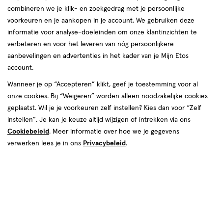
combineren we je klik- en zoekgedrag met je persoonlijke
voorkeuren en je aankopen in je account. We gebruiken deze
informatie voor analyse-doeleinden om onze klantinzichten te
van € 0.90 voor € 0.81
0
verbeteren en voor het leveren van nóg persoonlijkere
.
90
Mijn
Etos
10% korting
Product
0
.
81
aanbevelingen en advertenties in het kader van je Mijn Etos
badge
account.
Je bespaart €0,09
tooltip
Wanneer je op “Accepteren” klikt, geef je toestemming voor al
Tijdelijk uitverkocht
Breng mij op de hoogte
onze cookies. Bij “Weigeren” worden alleen noodzakelijke cookies
geplaatst. Wil je je voorkeuren zelf instellen? Kies dan voor “Zelf
instellen”. Je kan je keuze altijd wijzigen of intrekken via ons
Cookiebeleid
. Meer informatie over hoe we je gegevens
Mijn
Etos
10% korting
verwerken lees je in ons
Privacybeleid
.
Ontvang met je Mijn Etos klantenkaart standaard 10% korting
op héél véél Etos eigen merk-producten. Je herkent dit aan
het
Mijn Etos 10% korting
label.
Log in of meld je aan