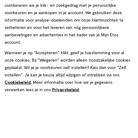
combineren we je klik- en zoekgedrag met je persoonlijke
voorkeuren en je aankopen in je account. We gebruiken deze
informatie voor analyse-doeleinden om onze klantinzichten te
€ 4.69
4
.
69
verbeteren en voor het leveren van nóg persoonlijkere
2e halve prijs
Product
aanbevelingen en advertenties in het kader van je Mijn Etos
badge
Je bespaart €2,35 bij 2 stuks
account.
tooltip
Spaar 1 Air Mile
Wanneer je op “Accepteren” klikt, geef je toestemming voor al
onze cookies. Bij “Weigeren” worden alleen noodzakelijke cookies
Online op voorraad
geplaatst. Wil je je voorkeuren zelf instellen? Kies dan voor “Zelf
instellen”. Je kan je keuze altijd wijzigen of intrekken via ons
Vóór 22:00 uur besteld, morgen in huis
Cookiebeleid
. Meer informatie over hoe we je gegevens
verwerken lees je in ons
Privacybeleid
.
2
In mijn winkelmandje
verhoog
aantal
met
Mijn
Etos
10% korting
één
,
Ontvang met je Mijn Etos klantenkaart standaard 10% korting
Limiet
op héél véél Etos eigen merk-producten. Je herkent dit aan