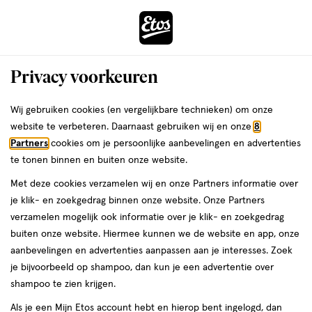
ga
Voor 22:00 uur besteld,
morgen in huis
naar
de
Menu
hoofd
Zoeken
Privacy voorkeuren
content
›
›
ga
Interactie
naar
Wij gebruiken cookies (en vergelijkbare technieken) om onze
Je
Zonnebrand
Alles van Etos
met
de
website te verbeteren. Daarnaast gebruiken wij en onze
8
bent
Etos Sun Lotion SPF30 100 ML
dit
zoekbalk
Partners
cookies om je persoonlijke aanbevelingen en advertenties
ers
Weleda
hier:
veld
ga
te tonen binnen en buiten onze website.
100
100 ML
opent
naar
Met deze cookies verzamelen wij en onze Partners informatie over
ML,
een
de
je klik- en zoekgedrag binnen onze website. Onze Partners
e
2
volledig
footer
toevoegen
verzamelen mogelijk ook informatie over je klik- en zoekgedrag
halve prijs
venster
aan
buiten onze website. Hiermee kunnen we de website en app, onze
met
verlanglijst
aanbevelingen en advertenties aanpassen aan je interesses. Zoek
geavanceerde
je bijvoorbeeld op shampoo, dan kun je een advertentie over
zoekopties
shampoo te zien krijgen.
Als je een Mijn Etos account hebt en hierop bent ingelogd, dan