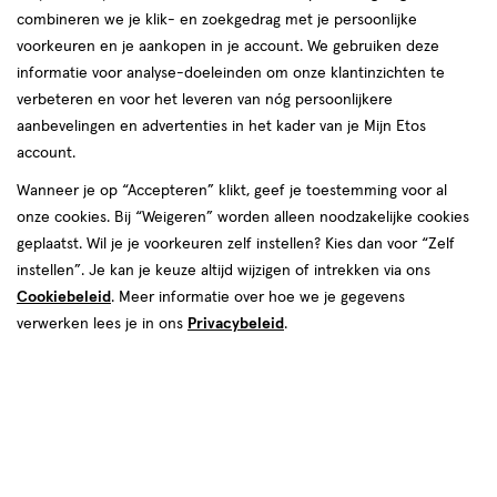
combineren we je klik- en zoekgedrag met je persoonlijke
voorkeuren en je aankopen in je account. We gebruiken deze
informatie voor analyse-doeleinden om onze klantinzichten te
verbeteren en voor het leveren van nóg persoonlijkere
aanbevelingen en advertenties in het kader van je Mijn Etos
null
N/A
account.
Beperkt beschikbaar in winkels
<p>Dit
Wanneer je op “Accepteren” klikt, geef je toestemming voor al
product
onze cookies. Bij “Weigeren” worden alleen noodzakelijke cookies
is
geplaatst. Wil je je voorkeuren zelf instellen? Kies dan voor “Zelf
Tijdelijk uitverkocht
Breng mij op de hoogte
niet
instellen”. Je kan je keuze altijd wijzigen of intrekken via ons
in
Cookiebeleid
. Meer informatie over hoe we je gegevens
alle
verwerken lees je in ons
Privacybeleid
.
winkels
te
koop.
Online
en in een aantal winkels verkrijgbaar
Gebruik
de
Gratis
bezorging vanaf €35
optie