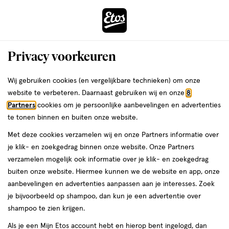
ga
Voor 22:00 uur besteld,
morgen in huis
naar
de
Menu
hoofd
Zoeken
Privacy voorkeuren
content
›
›
ga
Interactie
naar
Wij gebruiken cookies (en vergelijkbare technieken) om onze
Je
Deodorant
Alles van HAAN
met
de
website te verbeteren. Daarnaast gebruiken wij en onze
8
bent
HAAN Morning Glory Aluminium
dit
zoekbalk
Partners
cookies om je persoonlijke aanbevelingen en advertenties
ers
Weleda
hier:
veld
ga
Free Deodorant Roll 40 ML
te tonen binnen en buiten onze website.
opent
naar
Met deze cookies verzamelen wij en onze Partners informatie over
een
de
40
40 ML
roller
je klik- en zoekgedrag binnen onze website. Onze Partners
volledig
ML,
footer
verzamelen mogelijk ook informatie over je klik- en zoekgedrag
venster
roller
buiten onze website. Hiermee kunnen we de website en app, onze
toevoegen
met
aanbevelingen en advertenties aanpassen aan je interesses. Zoek
aan
geavanceerde
je bijvoorbeeld op shampoo, dan kun je een advertentie over
verlanglijst
zoekopties
shampoo te zien krijgen.
Als je een Mijn Etos account hebt en hierop bent ingelogd, dan