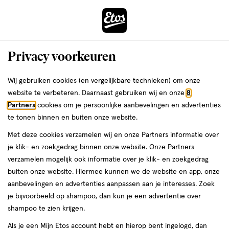
ga
Voor 22:00 uur besteld,
morgen in huis
naar
de
Menu
hoofd
Zoeken
Privacy voorkeuren
content
›
›
ga
Interactie
naar
Wij gebruiken cookies (en vergelijkbare technieken) om onze
Je
Deodorant
Alles van Happy Earth
met
de
website te verbeteren. Daarnaast gebruiken wij en onze
8
bent
Happy Earth 100% Natuurlijke Whole
dit
zoekbalk
Partners
cookies om je persoonlijke aanbevelingen en advertenties
ers
Weleda
hier:
veld
ga
Body Cedar Lime Deodorant Spray 100
te tonen binnen en buiten onze website.
opent
naar
ML
Met deze cookies verzamelen wij en onze Partners informatie over
een
de
je klik- en zoekgedrag binnen onze website. Onze Partners
volledig
footer
100
100 ML
verzamelen mogelijk ook informatie over je klik- en zoekgedrag
venster
ML,
buiten onze website. Hiermee kunnen we de website en app, onze
met
1+1
aanbevelingen en advertenties aanpassen aan je interesses. Zoek
geavanceerde
toevoegen
gratis
je bijvoorbeeld op shampoo, dan kun je een advertentie over
zoekopties
aan
shampoo te zien krijgen.
verlanglijst
Als je een Mijn Etos account hebt en hierop bent ingelogd, dan