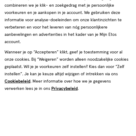
combineren we je klik- en zoekgedrag met je persoonlijke
voorkeuren en je aankopen in je account. We gebruiken deze
informatie voor analyse-doeleinden om onze klantinzichten te
verbeteren en voor het leveren van nóg persoonlijkere
aanbevelingen en advertenties in het kader van je Mijn Etos
account.
Wanneer je op “Accepteren” klikt, geef je toestemming voor al
onze cookies. Bij “Weigeren” worden alleen noodzakelijke cookies
geplaatst. Wil je je voorkeuren zelf instellen? Kies dan voor “Zelf
€ 8.99
8
.
99
1+1 gratis
Product
instellen”. Je kan je keuze altijd wijzigen of intrekken via ons
badge
Je bespaart €8,99 bij 2 stuks
Cookiebeleid
. Meer informatie over hoe we je gegevens
tooltip
verwerken lees je in ons
Privacybeleid
.
Spaar 3 Air Miles
Online op voorraad
Vóór 22:00 uur besteld, morgen in huis
2
In mijn winkelmandje