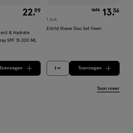
€ 22.99
22
.
van € 16.95 voor € 1
13
.
99
56
16
.
95
1 stuk
Estrid Shave Duo Set Fawn
ect & Hydrate
ay SPF 15 200 ML
Toevoegen
Toevoegen
1
verhoog aantal met één
,
Bijna uitverkocht!
verhoog aantal m
Er zijn nog
Toon meer