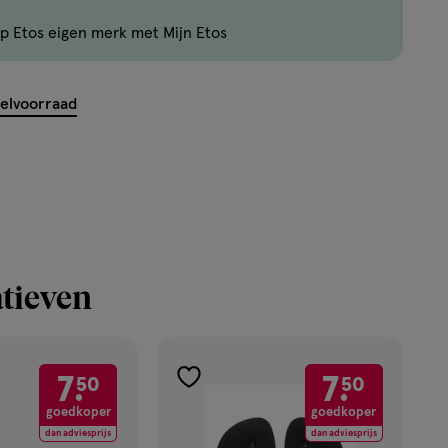
zijn
p Etos eigen merk met Mijn Etos
nog
maar
24
kelvoorraad
producten
op
voorraad.
tieven
7.
7.
50
50
toevoegen
goedkoper
goedkoper
aan
dan adviesprijs
dan adviesprijs
verlanglijst