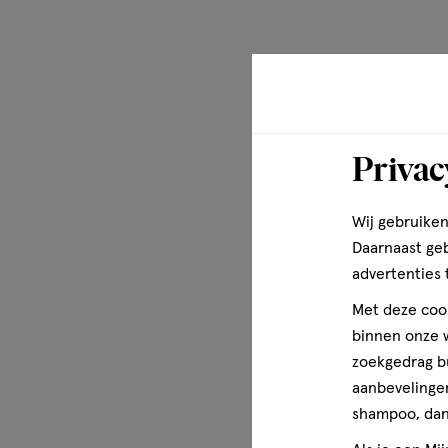
Privac
Wij gebruiken
Daarnaast ge
advertenties 
Met deze cook
binnen onze w
zoekgedrag b
aanbevelingen
shampoo, dan 