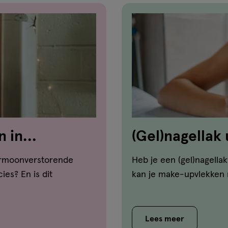
n in
(Gel)nagellak 
geven tips!
ormoonverstorende
Heb je een (gel)nagella
ies? En is dit
kan je make-upvlekken m
Lees meer