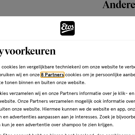
Andere
toevoegen
aan
y voorkeuren
verlanglijst
 cookies (en vergelijkbare technieken) om onze website te verb
bruiken wij en onze
8 Partners
cookies om je persoonlijke aanb
te tonen binnen en buiten onze website.
ies verzamelen wij en onze Partners informatie over je klik- e
ebsite. Onze Partners verzamelen mogelijk ook informatie over 
uiten onze website. Hiermee kunnen we de website en app, on
 en advertenties aanpassen aan je interesses. Zoek je bijvoorb
kun je een advertentie over shampoo te zien krijgen.
237
spray
spray
ML