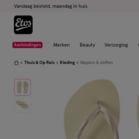
ga
Vandaag besteld, maandag in huis
naar
de
hoofd
content
ga
Merken
Beauty
Verzorging
Aanbiedingen
naar
de
Je
Thuis & Op Reis
Kleding
Slippers & sloffen
zoekbalk
bent
ga
hier:
naar
de
footer