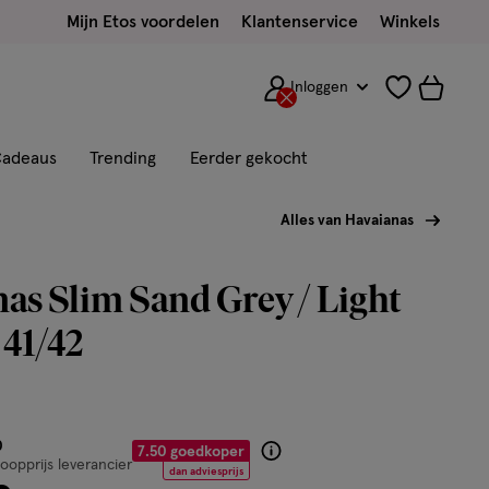
Mijn Etos voordelen
Klantenservice
Winkels
Inloggen
adeaus
Trending
Eerder gekocht
Alles van Havaianas
as Slim Sand Grey / Light
41/42
or € 22.50
0
7.50 goedkoper
Product
opprijs leverancier
dan adviesprijs
badge