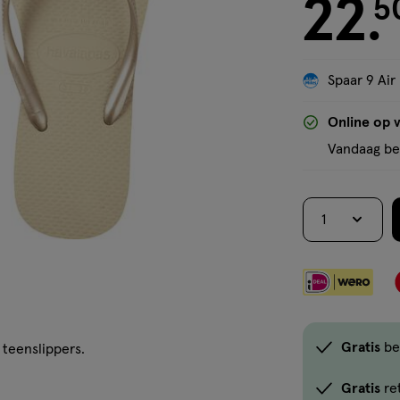
22
5
.
Spaar 9 Air
Online op 
Vandaag bes
1
Gratis
be
teenslippers.
Gratis
re