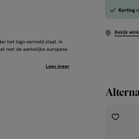
Korting
o
Bekijk win
r het logo vermeld staat. In
niet met de werkelijke europese
Alterna
toevoegen
aan
verlanglijst