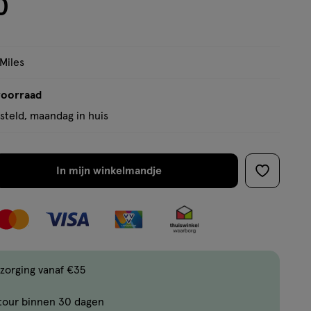
0
tooltip
 Miles
voorraad
teld, maandag in huis
In mijn winkelmandje
verhoog
toevoege
aantal
aan
met
verlanglijs
één
,
Bijna
zorging vanaf €35
uitverkocht!
tour binnen 30 dagen
Er