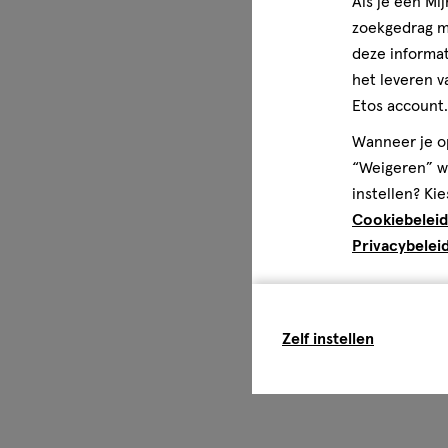
Als je een Mi
zoekgedrag me
deze informat
het leveren v
Etos account.
Wanneer je op
“Weigeren” wo
instellen? Kie
Cookiebeleid
Privacybelei
Zelf instellen