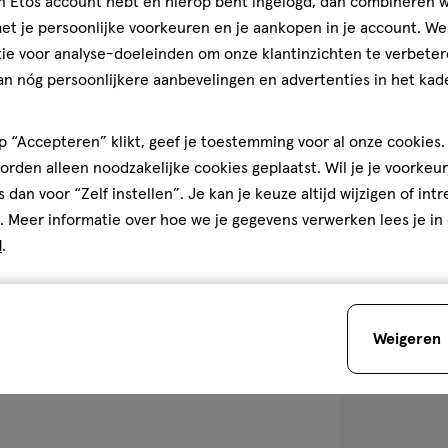
Australian Gold
jn Etos account hebt en hierop bent ingelogd, dan combineren w
Instant Bronze
t je persoonlijke voorkeuren en je aankopen in je account. W
Gel SPF30 237
ie voor analyse-doeleinden om onze klantinzichten te verbeter
an nóg persoonlijkere aanbevelingen en advertenties in het kade
1
 “Accepteren” klikt, geef je toestemming voor al onze cookies. 
rden alleen noodzakelijke cookies geplaatst. Wil je je voorkeur
s dan voor “Zelf instellen”. Je kan je keuze altijd wijzigen of int
toevoegen
. Meer informatie over hoe we je gegevens verwerken lees je in
aan
d
.
verlanglijst
Weigeren