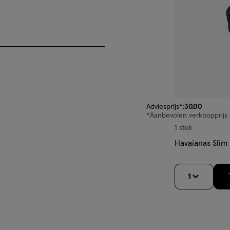
van € 30.00 voor € 22.
Adviesprijs*:
30
.
00
*Aanbevolen verkoopprijs 
1 stuk
Havaianas Slim 
1