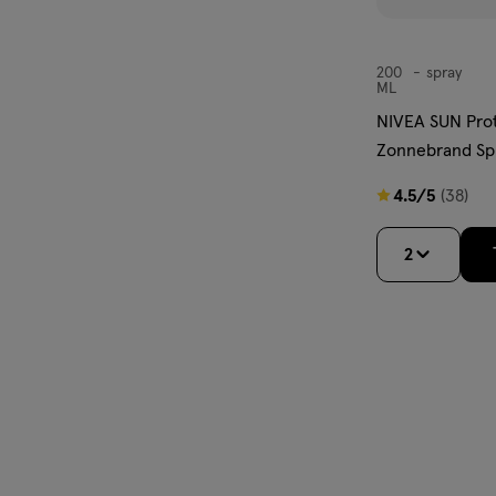
200
spray
spray
ML
NIVEA SUN Prot
Zonnebrand Spr
4.5
4.5/5
(38)
van
5
2
sterren
op
basis
van
38
reviews