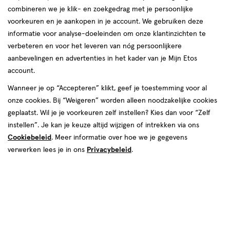
combineren we je klik- en zoekgedrag met je persoonlijke
voorkeuren en je aankopen in je account. We gebruiken deze
informatie voor analyse-doeleinden om onze klantinzichten te
Instellingen aanpassen
verbeteren en voor het leveren van nóg persoonlijkere
aanbevelingen en advertenties in het kader van je Mijn Etos
account.
Video
Wanneer je op “Accepteren” klikt, geef je toestemming voor al
onze cookies. Bij “Weigeren” worden alleen noodzakelijke cookies
geplaatst. Wil je je voorkeuren zelf instellen? Kies dan voor “Zelf
€ 7.99
7
.
99
2e artikel 1.00
Product
instellen”. Je kan je keuze altijd wijzigen of intrekken via ons
badge
Je bespaart €6,99 bij 2 stuks
Cookiebeleid
. Meer informatie over hoe we je gegevens
tooltip
verwerken lees je in ons
Privacybeleid
.
Spaar 3 Air Miles
Uitverkocht
1
Voor
dit
artikel