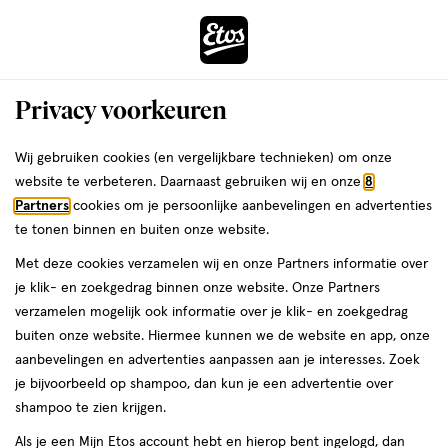
ga
Voor 22:00 uur besteld,
morgen in huis
naar
de
Menu
hoofd
Zoeken
Privacy voorkeuren
content
›
›
ga
Interactie
naar
Wij gebruiken cookies (en vergelijkbare technieken) om onze
Je
Haarserums
Alles van Head and Shoulders
met
de
website te verbeteren. Daarnaast gebruiken wij en onze
8
bent
Head & Shoulders Derma X Pro
dit
zoekbalk
Partners
cookies om je persoonlijke aanbevelingen en advertenties
ers
Weleda
hier:
veld
ga
Hydrateert Hoofdhuidbalsem Anti-
te tonen binnen en buiten onze website.
opent
naar
roos 145 ML
Met deze cookies verzamelen wij en onze Partners informatie over
een
de
je klik- en zoekgedrag binnen onze website. Onze Partners
volledig
footer
145
145 ML
verzamelen mogelijk ook informatie over je klik- en zoekgedrag
venster
ML,
buiten onze website. Hiermee kunnen we de website en app, onze
met
2e artikel
aanbevelingen en advertenties aanpassen aan je interesses. Zoek
geavanceerde
toevoegen
00
1.
je bijvoorbeeld op shampoo, dan kun je een advertentie over
zoekopties
aan
shampoo te zien krijgen.
verlanglijst
Als je een Mijn Etos account hebt en hierop bent ingelogd, dan