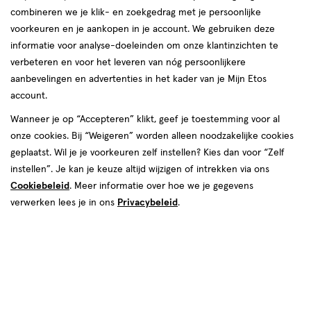
combineren we je klik- en zoekgedrag met je persoonlijke
reviews
voorkeuren en je aankopen in je account. We gebruiken deze
informatie voor analyse-doeleinden om onze klantinzichten te
verbeteren en voor het leveren van nóg persoonlijkere
aanbevelingen en advertenties in het kader van je Mijn Etos
account.
Wanneer je op “Accepteren” klikt, geef je toestemming voor al
van € 84.00 voor € 29.99
Adviesprijs*:
onze cookies. Bij “Weigeren” worden alleen noodzakelijke cookies
84
.
00
*Aanbevolen verkoopprijs leverancier
geplaatst. Wil je je voorkeuren zelf instellen? Kies dan voor “Zelf
29
.
99
instellen”. Je kan je keuze altijd wijzigen of intrekken via ons
Cookiebeleid
. Meer informatie over hoe we je gegevens
Spaar 11 Air Miles
verwerken lees je in ons
Privacybeleid
.
Online op voorraad
Vóór 22:00 uur besteld, morgen in huis
1
In mijn winkelmandje
verhoog