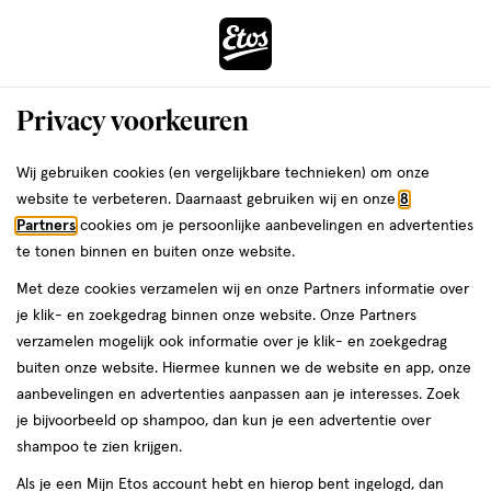
ga
Voor 22:00 uur besteld,
morgen in huis
naar
de
Menu
hoofd
Zoeken
Privacy voorkeuren
content
›
›
ga
Interactie
naar
Wij gebruiken cookies (en vergelijkbare technieken) om onze
Je
Eau de Parfum
Alles van Hugo Boss
met
de
website te verbeteren. Daarnaast gebruiken wij en onze
8
bent
Hugo Boss Hugo Woman Eau De
dit
zoekbalk
Partners
cookies om je persoonlijke aanbevelingen en advertenties
ers
Weleda
hier:
veld
ga
Parfum 50 ML
te tonen binnen en buiten onze website.
opent
naar
Met deze cookies verzamelen wij en onze Partners informatie over
een
de
50
4.7
50 ML
spray
4.7/5
(3)
je klik- en zoekgedrag binnen onze website. Onze Partners
volledig
ML,
footer
van
verzamelen mogelijk ook informatie over je klik- en zoekgedrag
venster
spray
5
buiten onze website. Hiermee kunnen we de website en app, onze
met
toevoegen
sterren
aanbevelingen en advertenties aanpassen aan je interesses. Zoek
geavanceerde
aan
op
je bijvoorbeeld op shampoo, dan kun je een advertentie over
zoekopties
verlanglijst
basis
shampoo te zien krijgen.
van
Als je een Mijn Etos account hebt en hierop bent ingelogd, dan
3