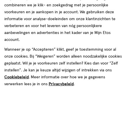
combineren we je klik- en zoekgedrag met je persoonlijke
reviews
voorkeuren en je aankopen in je account. We gebruiken deze
informatie voor analyse-doeleinden om onze klantinzichten te
verbeteren en voor het leveren van nóg persoonlijkere
aanbevelingen en advertenties in het kader van je Mijn Etos
Kies je variant
account.
 Mirre
Oosters
Schone Druppels
Ylang Ylang E Jasmin
Wanneer je op “Accepteren” klikt, geef je toestemming voor al
onze cookies. Bij “Weigeren” worden alleen noodzakelijke cookies
€ 11.95
11
.
95
geplaatst. Wil je je voorkeuren zelf instellen? Kies dan voor “Zelf
instellen”. Je kan je keuze altijd wijzigen of intrekken via ons
Spaar 4 Air Miles
Cookiebeleid
. Meer informatie over hoe we je gegevens
verwerken lees je in ons
Privacybeleid
.
Online op voorraad
Vóór 22:00 uur besteld, morgen in huis
1
In mijn winkelmandje
verhoog
aantal
met