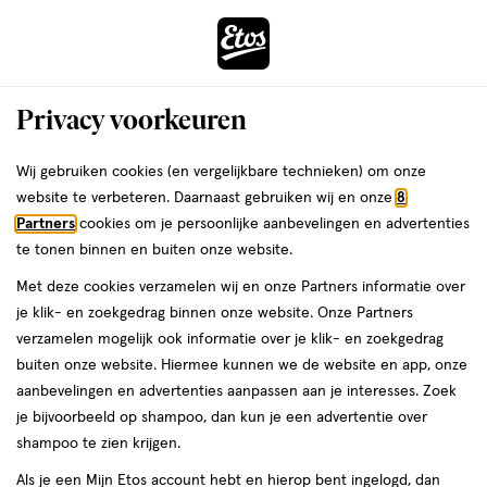
ga
Voor 22:00 uur besteld,
morgen in huis
naar
de
Menu
hoofd
Zoeken
Privacy voorkeuren
content
›
›
ga
Interactie
naar
Wij gebruiken cookies (en vergelijkbare technieken) om onze
Je
Wasmiddel
Alles van Il Bucato di Adele
met
de
website te verbeteren. Daarnaast gebruiken wij en onze
8
bent
ADELE Wasparfum Ylang Ylang E
dit
zoekbalk
Partners
cookies om je persoonlijke aanbevelingen en advertenties
ers
Weleda
hier:
veld
ga
Jasmin 150 ML
te tonen binnen en buiten onze website.
opent
naar
Met deze cookies verzamelen wij en onze Partners informatie over
een
de
150
5
150 ML
5/5
(1)
je klik- en zoekgedrag binnen onze website. Onze Partners
volledig
ML,
footer
van
verzamelen mogelijk ook informatie over je klik- en zoekgedrag
venster
5
buiten onze website. Hiermee kunnen we de website en app, onze
met
toevoegen
sterren
aanbevelingen en advertenties aanpassen aan je interesses. Zoek
geavanceerde
aan
op
je bijvoorbeeld op shampoo, dan kun je een advertentie over
zoekopties
verlanglijst
basis
shampoo te zien krijgen.
van
Als je een Mijn Etos account hebt en hierop bent ingelogd, dan
1