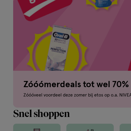
om
je
mooi
te
voelen.
Zóóómerdeals tot wel 70% 
Van
Zóóóveel voordeel deze zomer bij etos op o.a. NIVE
binnen
Snel shoppen