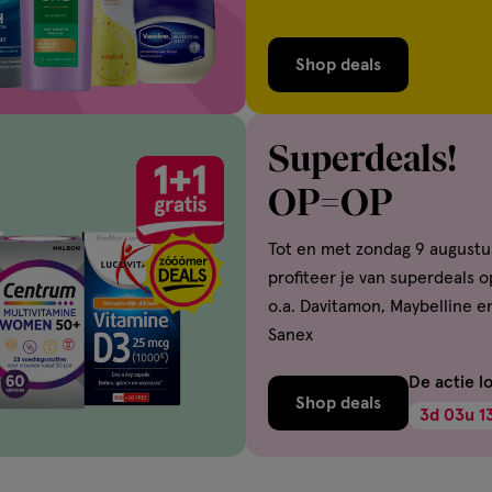
Shop deals
Superdeals!
OP=OP
Tot en met zondag 9 augustu
profiteer je van superdeals o
o.a. Davitamon, Maybelline e
Sanex
De actie l
Shop deals
3
d
03
u
1