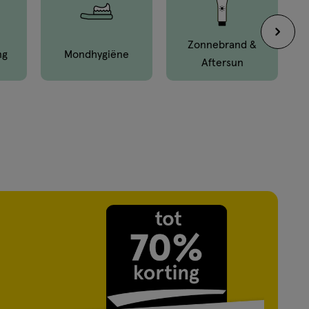
Zonnebrand &
ng
Mond­hygiëne
Aftersun