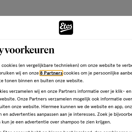
y voorkeuren
 cookies (en vergelijkbare technieken) om onze website te verb
orging en
bruiken wij en onze
8 Partners
cookies om je persoonlijke aanb
Diverse A-merken
els
te tonen binnen en buiten onze website.
ies verzamelen wij en onze Partners informatie over je klik- e
ebsite. Onze Partners verzamelen mogelijk ook informatie over 
uiten onze website. Hiermee kunnen we de website en app, on
 en advertenties aanpassen aan je interesses. Zoek je bijvoorb
óóveel zomerassortiment bij E
kun je een advertentie over shampoo te zien krijgen.