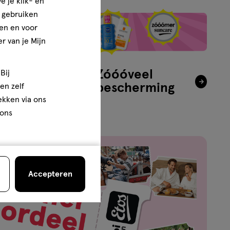
e je klik- en
e gebruiken
en en voor
r van je Mijn
ging
Zóóóveel
Bij
zonbescherming
en zelf
rekken via ons
 ons
Accepteren