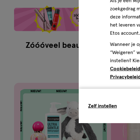
Als je een Mi
zoekgedrag me
deze informat
het leveren v
Etos account.
Zóóóveel beauty
Zom
Wanneer je op
“Weigeren” wo
instellen? Kie
Cookiebeleid
Privacybelei
Zelf instellen