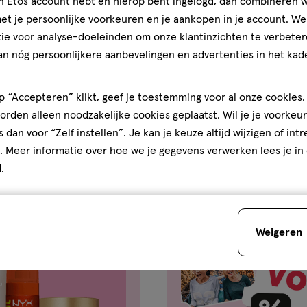
jn Etos account hebt en hierop bent ingelogd, dan combineren w
t je persoonlijke voorkeuren en je aankopen in je account. W
ie voor analyse-doeleinden om onze klantinzichten te verbeter
an nóg persoonlijkere aanbevelingen en advertenties in het kade
er apotheek
Zóóóveel verzor
 “Accepteren” klikt, geef je toestemming voor al onze cookies. 
rden alleen noodzakelijke cookies geplaatst. Wil je je voorkeur
s dan voor “Zelf instellen”. Je kan je keuze altijd wijzigen of int
. Meer informatie over hoe we je gegevens verwerken lees je in
d
.
Weigeren