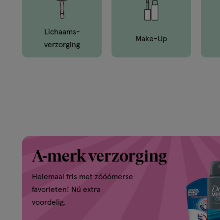
en
van
Lichaams­
Make-Up
Verzorging
buiten.
A-merk verzorging
Helemaal fris met zóóómerse
favorieten! Nú extra
voordelig.