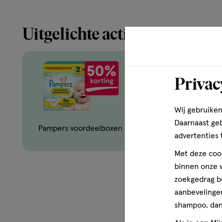
Uitgelichte acties
Privac
Wij gebruiken
Oral-B mondverz
Daarnaast ge
Pampers voordeelboxen
opzetborst
advertenties 
Met deze cook
binnen onze w
zoekgedrag b
aanbevelingen
Zó
shampoo, dan 