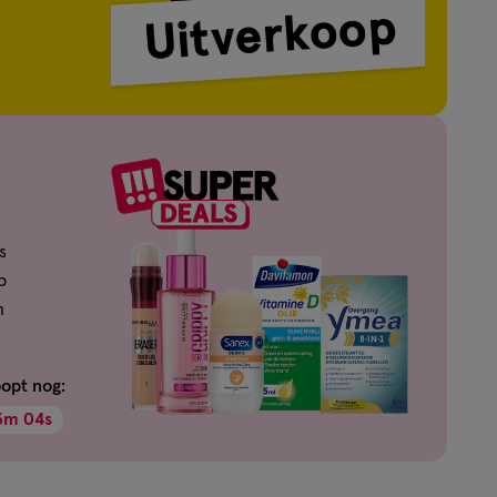
s
p
n
oopt nog:
3
m
03
s