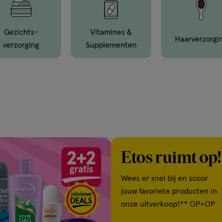
Gezichts­
Vitamines &
Haar­verzorgi
Verzorging
Supple­menten
Etos ruimt op!
Wees er snel bij en scoor
jouw favoriete producten in
onze uitverkoop!** OP=OP