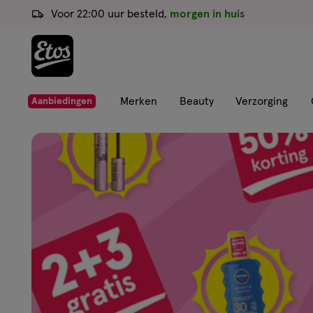
ga
Voor 22:00 uur besteld,
morgen in huis
naar
de
hoofd
content
ga
Merken
Beauty
Verzorging
Aanbiedingen
naar
Etos
de
zoekbalk
Drogist
ga
naar
de
|
footer
Alles