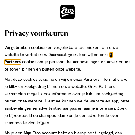
ga
Voor 22:00 uur besteld,
morgen in huis
naar
de
Menu
hoofd
Zoeken
Privacy voorkeuren
content
›
›
ga
Interactie
naar
Wij gebruiken cookies (en vergelijkbare technieken) om onze
Je
Eau de Parfum
Alles van Karl Lagerfeld
met
de
website te verbeteren. Daarnaast gebruiken wij en onze
8
bent
Karl Lagerfeld Rouge Eau De Parfum
dit
zoekbalk
Partners
cookies om je persoonlijke aanbevelingen en advertenties
ers
Weleda
hier:
veld
ga
85 ML
te tonen binnen en buiten onze website.
opent
naar
Met deze cookies verzamelen wij en onze Partners informatie over
een
de
85
85 ML
je klik- en zoekgedrag binnen onze website. Onze Partners
volledig
ML,
footer
verzamelen mogelijk ook informatie over je klik- en zoekgedrag
venster
buiten onze website. Hiermee kunnen we de website en app, onze
toevoegen
met
aanbevelingen en advertenties aanpassen aan je interesses. Zoek
aan
geavanceerde
je bijvoorbeeld op shampoo, dan kun je een advertentie over
verlanglijst
zoekopties
shampoo te zien krijgen.
Als je een Mijn Etos account hebt en hierop bent ingelogd, dan