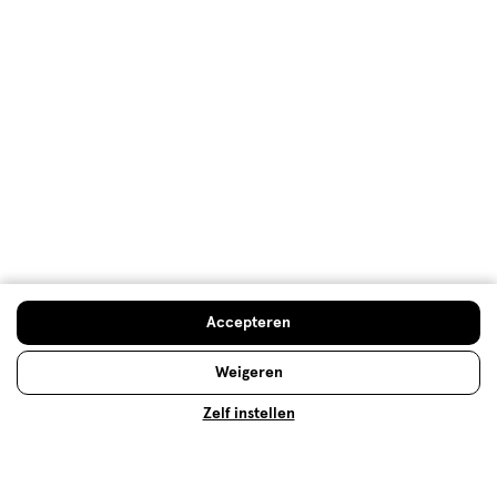
Advies & Inspiratie
Etos Folder
Mijn Etos voordelen
Welkomstkorting
10% korting op véél Etos eigen merk-producten
Accepteren
Digitaal zegels sparen
Verjaardagskorting
Weigeren
Zelf instellen
Log in en profiteer