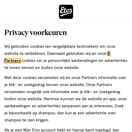
ga
Voor 22:00 uur besteld,
morgen in huis
naar
de
Menu
hoofd
Zoeken
Privacy voorkeuren
content
›
›
ga
Interactie
naar
Wij gebruiken cookies (en vergelijkbare technieken) om onze
Je
Fopspenen
Alles van MAM
met
de
website te verbeteren. Daarnaast gebruiken wij en onze
8
bent
MAM Original Fopspeen Start 0-2
dit
zoekbalk
Partners
cookies om je persoonlijke aanbevelingen en advertenties
ers
Weleda
hier:
veld
ga
Maanden Blauw 2 stuks
te tonen binnen en buiten onze website.
opent
naar
Met deze cookies verzamelen wij en onze Partners informatie over
een
de
0
0 - 2 maanden
2 stuks
je klik- en zoekgedrag binnen onze website. Onze Partners
volledig
-
footer
verzamelen mogelijk ook informatie over je klik- en zoekgedrag
venster
2
buiten onze website. Hiermee kunnen we de website en app, onze
maanden,
toevoegen
met
aanbevelingen en advertenties aanpassen aan je interesses. Zoek
2
aan
geavanceerde
je bijvoorbeeld op shampoo, dan kun je een advertentie over
stuks,
verlanglijst
zoekopties
shampoo te zien krijgen.
Als je een Mijn Etos account hebt en hierop bent ingelogd, dan