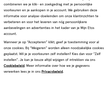
combineren we je klik- en zoekgedrag met je persoonlijke
voorkeuren en je aankopen in je account. We gebruiken deze
informatie voor analyse-doeleinden om onze klantinzichten te
verbeteren en voor het leveren van nóg persoonlijkere
aanbevelingen en advertenties in het kader van je Mijn Etos
account.
Wanneer je op “Accepteren” klikt, geef je toestemming voor al
€ 10.49
10
.
49
onze cookies. Bij “Weigeren” worden alleen noodzakelijke cookies
geplaatst. Wil je je voorkeuren zelf instellen? Kies dan voor “Zelf
Spaar 4 Air Miles
instellen”. Je kan je keuze altijd wijzigen of intrekken via ons
Cookiebeleid
. Meer informatie over hoe we je gegevens
Online op voorraad
verwerken lees je in ons
Privacybeleid
.
Vóór 22:00 uur besteld, morgen in huis
Beperkt beschikbaar in winkels
<p>Dit
product
is
1
In mijn winkelmandje
verhoog
niet