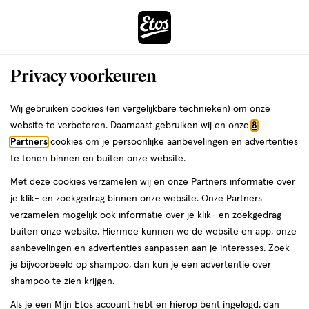
ga
Voor 22:00 uur besteld,
morgen in huis
naar
de
Menu
hoofd
Zoeken
Privacy voorkeuren
content
›
›
ga
Interactie
naar
Wij gebruiken cookies (en vergelijkbare technieken) om onze
Je
Oogschaduw
Alles van MOIRA
met
de
website te verbeteren. Daarnaast gebruiken wij en onze
8
bent
MOIRA Chroma Light Shadow 020
dit
zoekbalk
Partners
cookies om je persoonlijke aanbevelingen en advertenties
ers
Weleda
hier:
veld
ga
Lilac Love
te tonen binnen en buiten onze website.
opent
naar
Met deze cookies verzamelen wij en onze Partners informatie over
een
de
23
5
23 GR
5/5
(1)
je klik- en zoekgedrag binnen onze website. Onze Partners
volledig
GR,
footer
van
verzamelen mogelijk ook informatie over je klik- en zoekgedrag
venster
5
buiten onze website. Hiermee kunnen we de website en app, onze
met
toevoegen
sterren
aanbevelingen en advertenties aanpassen aan je interesses. Zoek
geavanceerde
aan
op
je bijvoorbeeld op shampoo, dan kun je een advertentie over
zoekopties
verlanglijst
basis
shampoo te zien krijgen.
van
Als je een Mijn Etos account hebt en hierop bent ingelogd, dan
1