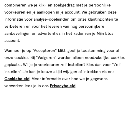
combineren we je klik- en zoekgedrag met je persoonlijke
reviews
voorkeuren en je aankopen in je account. We gebruiken deze
Instellingen aanpassen
informatie voor analyse-doeleinden om onze klantinzichten te
verbeteren en voor het leveren van nóg persoonlijkere
aanbevelingen en advertenties in het kader van je Mijn Etos
account.
Video
Wanneer je op “Accepteren” klikt, geef je toestemming voor al
€ 7.95
7
.
onze cookies. Bij “Weigeren” worden alleen noodzakelijke cookies
95
geplaatst. Wil je je voorkeuren zelf instellen? Kies dan voor “Zelf
instellen”. Je kan je keuze altijd wijzigen of intrekken via ons
Spaar 3 Air Miles
Cookiebeleid
. Meer informatie over hoe we je gegevens
Online op voorraad
verwerken lees je in ons
Privacybeleid
.
Vóór 22:00 uur besteld, morgen in huis
1
In mijn winkelmandje
verhoog
aantal
met