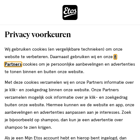
ga
Voor 22:00 uur besteld,
morgen in huis
naar
de
Menu
hoofd
Zoeken
Privacy voorkeuren
content
›
›
ga
Interactie
naar
Wij gebruiken cookies (en vergelijkbare technieken) om onze
Je
Bakjes & lepels
Alles van Nûby
met
de
website te verbeteren. Daarnaast gebruiken wij en onze
8
bent
Nûby Warmtegevoelige Lepels 4+
dit
zoekbalk
Partners
cookies om je persoonlijke aanbevelingen en advertenties
ers
Weleda
hier:
veld
ga
Maanden Roze 3 stuks
te tonen binnen en buiten onze website.
opent
naar
Met deze cookies verzamelen wij en onze Partners informatie over
een
de
3
3 stuks
je klik- en zoekgedrag binnen onze website. Onze Partners
volledig
stuks,
footer
verzamelen mogelijk ook informatie over je klik- en zoekgedrag
venster
1+1
buiten onze website. Hiermee kunnen we de website en app, onze
toevoegen
met
gratis
aanbevelingen en advertenties aanpassen aan je interesses. Zoek
aan
geavanceerde
je bijvoorbeeld op shampoo, dan kun je een advertentie over
verlanglijst
zoekopties
shampoo te zien krijgen.
Als je een Mijn Etos account hebt en hierop bent ingelogd, dan