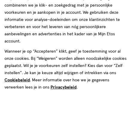
combineren we je klik- en zoekgedrag met je persoonlijke
voorkeuren en je aankopen in je account. We gebruiken deze
informatie voor analyse-doeleinden om onze klantinzichten te
verbeteren en voor het leveren van nóg persoonlijkere
aanbevelingen en advertenties in het kader van je Mijn Etos
€ 7.99
7
.
99
1+1 gratis
Product
account.
badge
Je bespaart €7,99 bij 2 stuks
Wanneer je op “Accepteren” klikt, geef je toestemming voor al
tooltip
onze cookies. Bij “Weigeren” worden alleen noodzakelijke cookies
Spaar 3 Air Miles
geplaatst. Wil je je voorkeuren zelf instellen? Kies dan voor “Zelf
instellen”. Je kan je keuze altijd wijzigen of intrekken via ons
Online op voorraad
Cookiebeleid
. Meer informatie over hoe we je gegevens
Vóór 22:00 uur besteld, morgen in huis
verwerken lees je in ons
Privacybeleid
.
Beperkt beschikbaar in winkels
<p>Dit
product
is
2
In mijn winkelmandje
verhoog
niet
aantal
in
met
alle