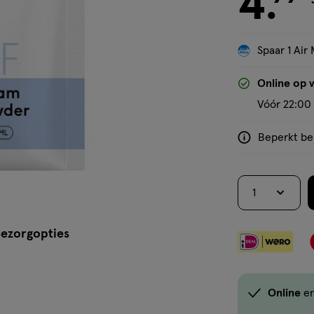
4
.
Spaar 1 Air 
'Bekijk winkelvoorraad'
Online op 
Vóór 22:00 
Beperkt bes
<p>Dit
product
is
1
niet
in
alle
ezorgopties
winkels
te
koop.
Online
en
Gebruik