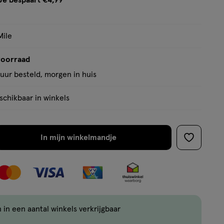
Je bespaart €4,99
op
basis
van
Mile
2
voorraad
reviews
uur besteld, morgen in huis
chikbaar in winkels
In mijn winkelmandje
verhoog
toevoege
aantal
aan
met
verlanglijs
één
,
Bijna
 in een aantal winkels verkrijgbaar
uitverkocht!