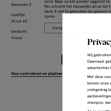
vond. Maar na het poeder opgelost te
Stemmen
0
fles schuimt het nauwelijks als je het 
denk ik wel te gebruiken als gewoon 
Leeftijd
spons.
35 tot 44
Oorspronkelijk gepost op Naif C
Geslacht
Vrouw
Privac
Wij gebruiken
Meer laden
Daarnaast ge
advertenties 
Hoe controleren en plaatsen wij reviews?
Met deze cook
binnen onze w
zoekgedrag b
aanbevelingen
shampoo, dan 