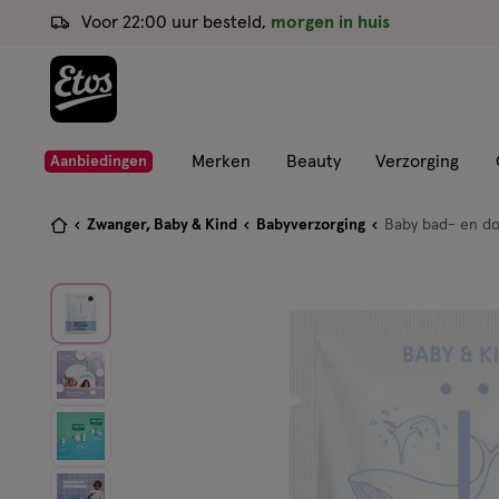
ga
Voor 22:00 uur besteld,
morgen in huis
naar
de
hoofd
content
ga
Merken
Beauty
Verzorging
Aanbiedingen
naar
de
Je
Zwanger, Baby & Kind
Babyverzorging
Baby bad- en do
zoekbalk
bent
ga
hier:
naar
de
footer