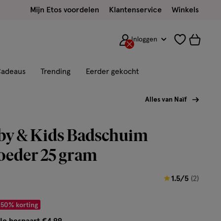
Mijn Etos voordelen
Klantenservice
Winkels
Inloggen
adeaus
Trending
Eerder gekocht
Alles van Naïf
aby & Kids Badschuim
oeder 25 gram
1.5
1.5/5
(2)
van
 € 4.99
5
50% korting
sterren