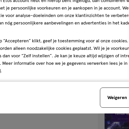
jn Etos account hebt en hierop bent ingelogd, dan combineren w
1 stuk
t je persoonlijke voorkeuren en je aankopen in je account. W
air up Tumbler
ie voor analyse-doeleinden om onze klantinzichten te verbeter
an nóg persoonlijkere aanbevelingen en advertenties in het kade
1
1/5
(1)
van
5
 “Accepteren” klikt, geef je toestemming voor al onze cookies. 
sterren
rden alleen noodzakelijke cookies geplaatst. Wil je je voorkeur
1
op
s dan voor “Zelf instellen”. Je kan je keuze altijd wijzigen of int
basis
. Meer informatie over hoe we je gegevens verwerken lees je in
van
d
.
1
toevoegen
reviews
aan
Weigeren
verlanglijst