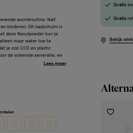
de
Gratis
be
optie
Gratis
re
<em
tgevende avondroutine. Naïf
onclick="docum
 en kinderen. Dit badschuim is
 Met deze Navulpoeder kun je
button-
Bekijk win
 alleen maar water toe te
-
dat je ook CO2 en plastic
link.button-
voor de volgende generatie, en
-
icon.c-
store-
rediënten, vegan en
stock__link.js-
cs.
Alterna
store-
stock-
 je 64% CO2 per jaar
link').click()">'B
 De gemiddelde ouder koopt 5
winkelvoorraad
uête N=500). Deze cijfers zijn
oordelen
toevoegen
om
onze shampoo. De flessen zijn
aan
te
verlanglijst