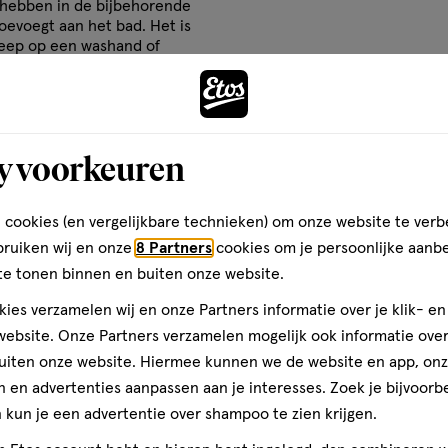
op
 hebben in de bijbehorende
toevoegt aan het bad. Het is
basis
zeep op een washand of
van
Andere
90
reviews
ARE BV
y voorkeuren
toevoegen
aan
verlanglijst
 cookies (en vergelijkbare technieken) om onze website te verb
bruiken wij en onze
8 Partners
cookies om je persoonlijke aanb
te tonen binnen en buiten onze website.
ies verzamelen wij en onze Partners informatie over je klik- e
ebsite. Onze Partners verzamelen mogelijk ook informatie over 
uiten onze website. Hiermee kunnen we de website en app, on
 en advertenties aanpassen aan je interesses. Zoek je bijvoorb
kun je een advertentie over shampoo te zien krijgen.