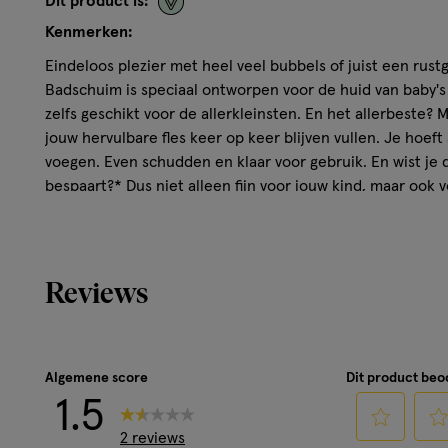
Dit product is:
Kenmerken:
Eindeloos plezier met heel veel bubbels of juist een rus
Badschuim is speciaal ontworpen voor de huid van baby's
zelfs geschikt voor de allerkleinsten. En het allerbeste?
jouw hervulbare fles keer op keer blijven vullen. Je hoeft
voegen. Even schudden en klaar voor gebruik. En wist je 
bespaart?* Dus niet alleen fijn voor jouw kind, maar ook 
die daarna!
Alle producten van Naïf zijn gemaakt met natuurlijke ing
dermatologisch getest. Ook bevatten ze geen microplasti
Reviews
*Door onze fles en 4 navulpoeders te gebruiken, bespaar
vergeleken met het gebruik van 5 Naïf tubes van 200ml.
keer per jaar shampoo voor zijn/haar kind (Bron: Naïf enq
Algemene score
Dit product be
gebaseerd op onze navul producten en het hervullen van 
1.5
inbegrepen.
2 reviews