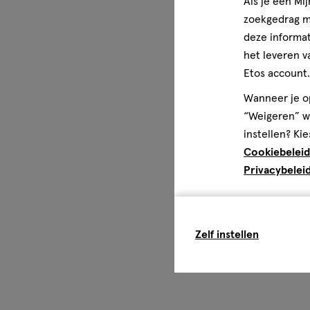
Als je een Mi
zoekgedrag me
deze informat
het leveren v
Etos account.
Wanneer je op
“Weigeren” wo
instellen? Kie
Cookiebeleid
Privacybelei
Zelf instellen