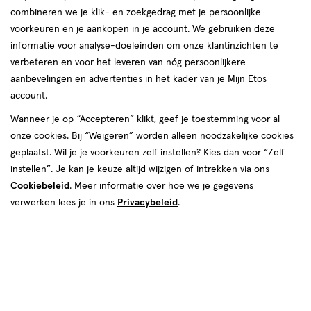
combineren we je klik- en zoekgedrag met je persoonlijke
voorkeuren en je aankopen in je account. We gebruiken deze
informatie voor analyse-doeleinden om onze klantinzichten te
verbeteren en voor het leveren van nóg persoonlijkere
aanbevelingen en advertenties in het kader van je Mijn Etos
account.
€ 23.99
23
.
99
Wanneer je op “Accepteren” klikt, geef je toestemming voor al
onze cookies. Bij “Weigeren” worden alleen noodzakelijke cookies
Spaar 9 Air Miles
geplaatst. Wil je je voorkeuren zelf instellen? Kies dan voor “Zelf
instellen”. Je kan je keuze altijd wijzigen of intrekken via ons
Online op voorraad
Cookiebeleid
. Meer informatie over hoe we je gegevens
Vóór 22:00 uur besteld, morgen in huis
verwerken lees je in ons
Privacybeleid
.
1
In mijn winkelmandje
verhoog
aantal
met
één