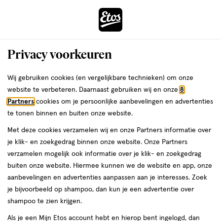
ga
Voor 22:00 uur besteld,
morgen in huis
naar
de
Menu
hoofd
Zoeken
Privacy voorkeuren
content
›
›
ga
Interactie
naar
Wij gebruiken cookies (en vergelijkbare technieken) om onze
Je
Sporttape, braces & steunproducten
Alles van Neo G
met
de
website te verbeteren. Daarnaast gebruiken wij en onze
8
bent
Neo G Stabiliserende Polsbrace Rechts
dit
zoekbalk
Partners
cookies om je persoonlijke aanbevelingen en advertenties
ers
Weleda
hier:
veld
ga
te tonen binnen en buiten onze website.
Verstelbaar,
5
Verstelbaar
1 stuk
5/5
(1)
opent
naar
Met deze cookies verzamelen wij en onze Partners informatie over
1
van
een
de
stuk,
je klik- en zoekgedrag binnen onze website. Onze Partners
5
volledig
footer
verzamelen mogelijk ook informatie over je klik- en zoekgedrag
toevoegen
sterren
venster
buiten onze website. Hiermee kunnen we de website en app, onze
aan
op
met
aanbevelingen en advertenties aanpassen aan je interesses. Zoek
verlanglijst
basis
geavanceerde
je bijvoorbeeld op shampoo, dan kun je een advertentie over
van
zoekopties
shampoo te zien krijgen.
1
reviews
Als je een Mijn Etos account hebt en hierop bent ingelogd, dan