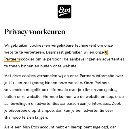
ga
Voor 22:00 uur besteld,
morgen in huis
naar
de
Menu
hoofd
Zoeken
Privacy voorkeuren
content
›
›
ga
Interactie
naar
Wij gebruiken cookies (en vergelijkbare technieken) om onze
Je
Babypap
Alles van Nestle
met
de
website te verbeteren. Daarnaast gebruiken wij en onze
8
bent
Nestlé Baby Ontbijtpapje Multifruit 12+
dit
zoekbalk
Partners
cookies om je persoonlijke aanbevelingen en advertenties
ers
Weleda
hier:
veld
ga
Maanden 250 gram
te tonen binnen en buiten onze website.
opent
naar
Met deze cookies verzamelen wij en onze Partners informatie over
een
de
Vanaf
Vanaf 6 maanden
250 GR
je klik- en zoekgedrag binnen onze website. Onze Partners
volledig
6
footer
verzamelen mogelijk ook informatie over je klik- en zoekgedrag
venster
maanden,
buiten onze website. Hiermee kunnen we de website en app, onze
250
toevoegen
met
aanbevelingen en advertenties aanpassen aan je interesses. Zoek
GR,
aan
geavanceerde
je bijvoorbeeld op shampoo, dan kun je een advertentie over
verlanglijst
zoekopties
shampoo te zien krijgen.
Als je een Mijn Etos account hebt en hierop bent ingelogd, dan