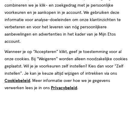
combineren we je klik- en zoekgedrag met je persoonlijke
voorkeuren en je aankopen in je account. We gebruiken deze
informatie voor analyse-doeleinden om onze klantinzichten te
verbeteren en voor het leveren van nóg persoonlijkere
aanbevelingen en advertenties in het kader van je Mijn Etos
€ 2.99
2
.
99
account.
Spaar 1 Air Mile
Wanneer je op “Accepteren” klikt, geef je toestemming voor al
onze cookies. Bij “Weigeren” worden alleen noodzakelijke cookies
Online op voorraad
geplaatst. Wil je je voorkeuren zelf instellen? Kies dan voor “Zelf
Vóór 22:00 uur besteld, morgen in huis
instellen”. Je kan je keuze altijd wijzigen of intrekken via ons
Cookiebeleid
. Meer informatie over hoe we je gegevens
verwerken lees je in ons
Privacybeleid
.
1
In mijn winkelmandje
verhoog
aantal
met
één
,
Bijna
Gratis
bezorging vanaf €35