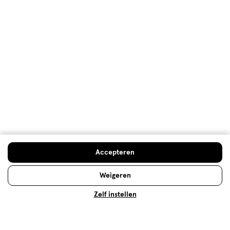
NIVEA Q10
Vermindert zichtbaar rimpels vanaf 7 dagen.
Accepteren
Lees meer
Weigeren
Zelf instellen
Op zoek naar iets anders?