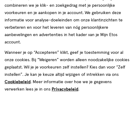
combineren we je klik- en zoekgedrag met je persoonlijke
reviews
voorkeuren en je aankopen in je account. We gebruiken deze
informatie voor analyse-doeleinden om onze klantinzichten te
verbeteren en voor het leveren van nóg persoonlijkere
aanbevelingen en advertenties in het kader van je Mijn Etos
account.
Wanneer je op “Accepteren” klikt, geef je toestemming voor al
€ 3.89
3
.
onze cookies. Bij “Weigeren” worden alleen noodzakelijke cookies
89
1+1 gratis
Product
geplaatst. Wil je je voorkeuren zelf instellen? Kies dan voor “Zelf
badge
Je bespaart €3,89 bij 2 stuks
instellen”. Je kan je keuze altijd wijzigen of intrekken via ons
tooltip
Cookiebeleid
. Meer informatie over hoe we je gegevens
Spaar 1 Air Mile
verwerken lees je in ons
Privacybeleid
.
Online op voorraad
Voor 22:00 besteld, maandag in huis
2
In mijn winkelmandje
verhoog
aantal