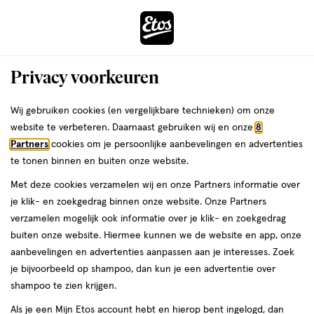
ga
Voor 22:00 uur besteld, maandag in huis
naar
de
Menu
hoofd
Zoeken
Privacy voorkeuren
content
›
›
ga
Interactie
naar
Wij gebruiken cookies (en vergelijkbare technieken) om onze
Je
Shampoo
Alles van NIVEA
met
de
website te verbeteren. Daarnaast gebruiken wij en onze
8
bent
NIVEA Classic Care Milde Shampoo
dit
zoekbalk
Partners
cookies om je persoonlijke aanbevelingen en advertenties
ers
Weleda
hier:
veld
ga
250 ML
te tonen binnen en buiten onze website.
opent
naar
Met deze cookies verzamelen wij en onze Partners informatie over
een
de
250
4.8
250 ML
crème
4.8/5
(6)
je klik- en zoekgedrag binnen onze website. Onze Partners
volledig
ML,
footer
van
verzamelen mogelijk ook informatie over je klik- en zoekgedrag
venster
crème
5
1+1
buiten onze website. Hiermee kunnen we de website en app, onze
met
toevoegen
sterren
gratis
aanbevelingen en advertenties aanpassen aan je interesses. Zoek
geavanceerde
aan
op
je bijvoorbeeld op shampoo, dan kun je een advertentie over
zoekopties
verlanglijst
basis
shampoo te zien krijgen.
van
Als je een Mijn Etos account hebt en hierop bent ingelogd, dan
6