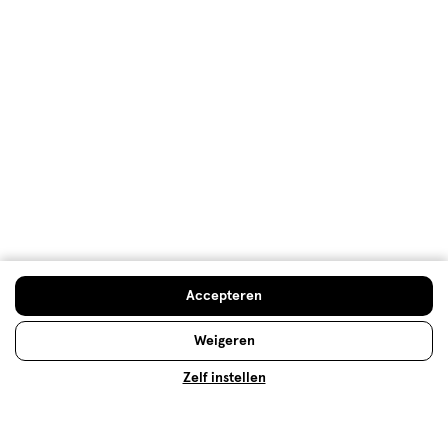
Oorspronkelijk gepost op nivea.nl
Meer laden
Hoe controleren en plaatsen wij reviews?
Uitleg video
Accepteren
Hoe goed beschermt de NIVEA Derma
Weigeren
Control?
Zelf instellen
Let op!