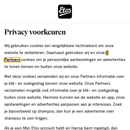
ga
Voor 22:00 uur besteld,
morgen in huis
naar
de
Menu
hoofd
Zoeken
Privacy voorkeuren
content
›
›
ga
Interactie
naar
Wij gebruiken cookies (en vergelijkbare technieken) om onze
Je
Deodorant
Alles van NIVEA
met
de
website te verbeteren. Daarnaast gebruiken wij en onze
8
bent
NIVEA Derma Control Restore
dit
zoekbalk
Partners
cookies om je persoonlijke aanbevelingen en advertenties
ers
Weleda
hier:
veld
ga
Deodorant Spray 150 ML
te tonen binnen en buiten onze website.
opent
naar
Met deze cookies verzamelen wij en onze Partners informatie over
een
de
150
4.7
150 ML
spray
4.7/5
(26)
je klik- en zoekgedrag binnen onze website. Onze Partners
volledig
ML,
footer
van
verzamelen mogelijk ook informatie over je klik- en zoekgedrag
venster
spray
5
1+1
buiten onze website. Hiermee kunnen we de website en app, onze
met
toevoegen
sterren
gratis
aanbevelingen en advertenties aanpassen aan je interesses. Zoek
geavanceerde
aan
op
je bijvoorbeeld op shampoo, dan kun je een advertentie over
zoekopties
verlanglijst
basis
shampoo te zien krijgen.
van
Als je een Mijn Etos account hebt en hierop bent ingelogd, dan
26