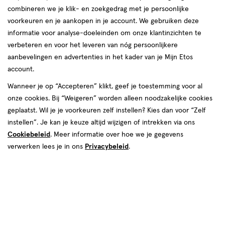
combineren we je klik- en zoekgedrag met je persoonlijke
reviews
voorkeuren en je aankopen in je account. We gebruiken deze
Instellingen aanpassen
informatie voor analyse-doeleinden om onze klantinzichten te
verbeteren en voor het leveren van nóg persoonlijkere
aanbevelingen en advertenties in het kader van je Mijn Etos
account.
Video
Wanneer je op “Accepteren” klikt, geef je toestemming voor al
€ 5.89
5
.
onze cookies. Bij “Weigeren” worden alleen noodzakelijke cookies
89
1+1 gratis
Product
geplaatst. Wil je je voorkeuren zelf instellen? Kies dan voor “Zelf
badge
Je bespaart €5,89 bij 2 stuks
instellen”. Je kan je keuze altijd wijzigen of intrekken via ons
tooltip
Cookiebeleid
. Meer informatie over hoe we je gegevens
Spaar 2 Air Miles
verwerken lees je in ons
Privacybeleid
.
Online op voorraad
Vóór 22:00 uur besteld, morgen in huis
2
In mijn winkelmandje
verhoog
aantal