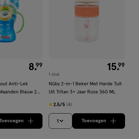
€ 8.99
8
.
€ 15.99
15
.
99
99
1 stuk
out Anti-Lek
Nûby 2-in-1 Beker Met Harde Tuit
 Maanden Blauw 240
Uit Tritan 3+ Jaar Roze 360 ML
2.5
2.5/5
(4)
van
5
Toevoegen
Toevoegen
1
verhoog aantal met één
,
Bijna uitverkocht!
verhoog aantal m
Er zijn no
sterren
op