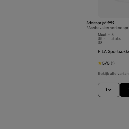
van € 9.99 voor € 3.
Adviesprijs*:
9
.
99
*Aanbevolen verkoopprij
Maat
3
Maat
35 -
stuks
35
38
-
FILA Sportsokk
38,
5
5/5
(1)
van
Bekijk alle varian
5
sterren
1
op
basis
van
1
reviews