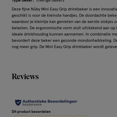
Type beker:
Overige bekers
Deze fijne Nûby Mini Easy Grip drinkbeker is een innovat
geschikt is voor de kleinste handjes. De doordachte beker
waardoor je kleintje kan genieten van de eerste slokjes 
belasten. De ergonomische vorm sluit uitstekend aan op 
ideale drinkhouding kunnen aannemen. In combinatie met
bevordert deze beker een gezonde mondontwikkeling. De 
nog meer grip. De Mini Easy Grip drinkbeker wordt gelev
en heeft een capaciteit van 180 ml.
Kenmerken:
Reviews
Antilek
Geschikt vanaf 4 maanden
Zachte siliconentuit voor baby's gevoelige tandvlees
Innovatief klein formaat (180ml) voor baby's eerste sl
Lichtgewicht ergonomische vorm die perfect past in 
drinkhouding en gezonde mond ontwikkeling
Dit product beoordelen
Met geribbelde siliconen huls voor een nog betere gr