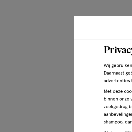
Privac
Wij gebruiken
Daarnaast ge
advertenties 
Met deze cook
binnen onze w
zoekgedrag b
aanbevelingen
shampoo, dan 