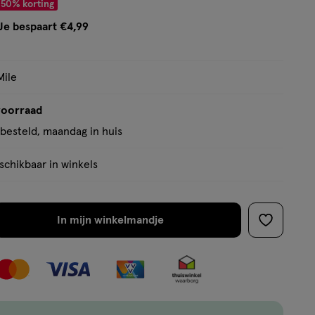
 € 4.99
50% korting
Je bespaart €4,99
Mile
voorraad
besteld, maandag in huis
chikbaar in winkels
In mijn winkelmandje
verhoog
toevoege
aantal
aan
met
verlanglijs
één
,