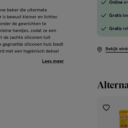
Online
en
Gebruik
ieve beker die uitermate
de
Gratis
be
 is bewust kleiner en lichter,
optie
zonder de gewrichten te
Gratis
re
<em
kleine handjes, zodat ze een
onclick="docum
 de zachte siliconen tuit
button-
gegroefde siliconen huls biedt
Bekijk win
erd met een hygiënisch deksel
-
link.button-
-
icon.c-
store-
Alterna
stock__link.js-
store-
stock-
okjes
link').click()">'B
toevoegen
kleine handjes voor de beste
winkelvoorraad
aan
om
verlanglijst
ip