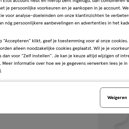
jn Etos account hebt en hierop bent ingelogd, dan combineren w
1 stuk
t je persoonlijke voorkeuren en je aankopen in je account. W
Philips Avent R
ie voor analyse-doeleinden om onze klantinzichten te verbeter
Groen SCF798/
an nóg persoonlijkere aanbevelingen en advertenties in het kade
 “Accepteren” klikt, geef je toestemming voor al onze cookies. 
1
rden alleen noodzakelijke cookies geplaatst. Wil je je voorkeur
s dan voor “Zelf instellen”. Je kan je keuze altijd wijzigen of int
. Meer informatie over hoe we je gegevens verwerken lees je in
d
.
toevoegen
aan
verlanglijst
Weigeren