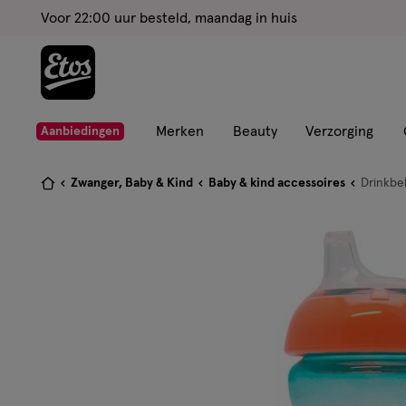
ga
Voor 22:00 uur besteld, maandag in huis
naar
de
hoofd
content
ga
Merken
Beauty
Verzorging
Aanbiedingen
naar
de
Je
Zwanger, Baby & Kind
Baby & kind accessoires
Drinkbe
zoekbalk
bent
ga
hier:
naar
de
footer