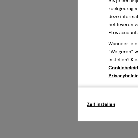
Als je een Mi
zoekgedrag me
deze informat
het leveren v
Etos account.
Wanneer je op
“Weigeren” wo
instellen? Kie
Cookiebeleid
Privacybelei
Zelf instellen