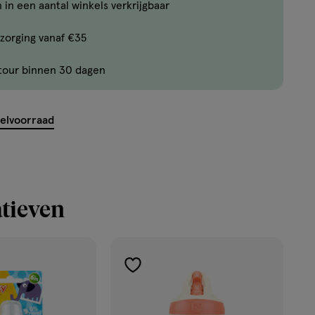
Bijna
 in een aantal winkels verkrijgbaar
uitverkocht!
zorging vanaf €35
Er
zijn
tour binnen 30 dagen
nog
ent.querySelector('.c-
maar
12
kelvoorraad
producten
op
voorraad.
tieven
ekijk
toevoegen
'</em>
aan
verlanglijst