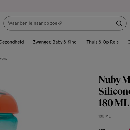
Zoeken
Interactie
met
Gezondheid
Zwanger, Baby & Kind
Thuis & Op Reis
C
dit
veld
kers
opent
een
Nuby M
volledig
venster
Silico
met
180 ML
geavanceerde
zoekopties
180
180 ML
ML,