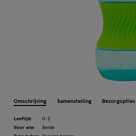
Omschrijving
Samenstelling
Bezorgopties
Leeftijd:
0-2
Voor wie:
Beide