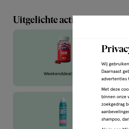
Uitgelichte acties
Privac
Wij gebruiken
Daarnaast ge
Weekenddeal: Yummygums
advertenties 
Met deze cook
binnen onze w
zoekgedrag b
aanbevelingen
shampoo, dan 