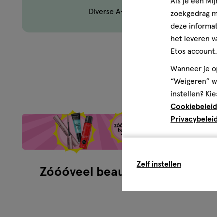
Als je een Mi
Diverse A-merken
zoekgedrag me
deze informat
het leveren v
Etos account.
Wanneer je op
Zó
“Weigeren” wo
instellen? Kie
Cookiebeleid
Privacybelei
Zelf instellen
Zóóóveel beauty
Zom