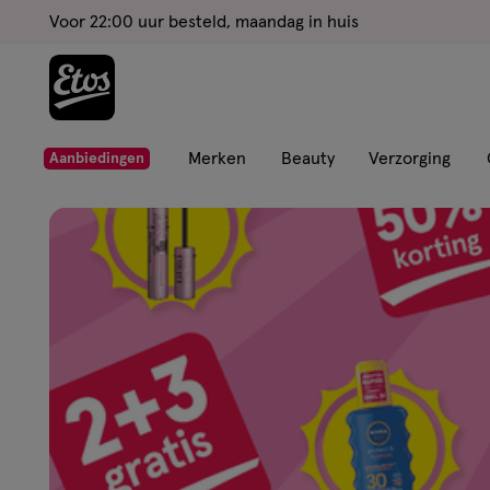
ga
Voor 22:00 uur besteld, maandag in huis
naar
de
hoofd
content
ga
Merken
Beauty
Verzorging
Aanbiedingen
naar
Etos
de
zoekbalk
Drogist
ga
naar
de
|
footer
Alles