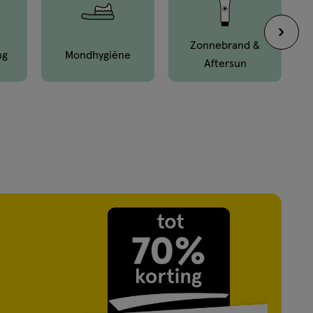
Zonnebrand &
ng
Mond­hygiëne
Aftersun