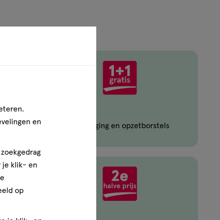
eteren.
evelingen en
Oral-B mondverzorging en opzetborstels
n zoekgedrag
je klik- en
ze
eeld op