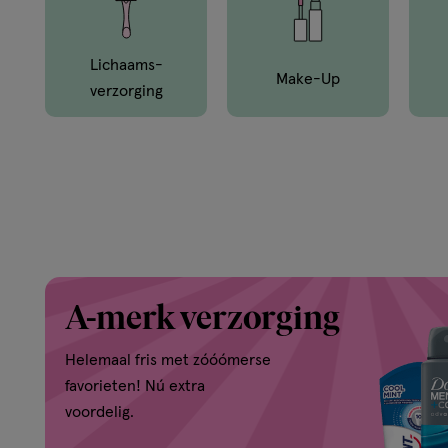
en
van
Lichaams­
Make-Up
Verzorging
buiten.
A-merk verzorging
Helemaal fris met zóóómerse
favorieten! Nú extra
voordelig.