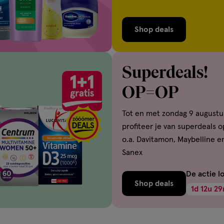
Shop deals
Superdeals!
OP=OP
Tot en met zondag 9 augustu
profiteer je van superdeals o
o.a. Davitamon, Maybelline e
Sanex
De actie l
Shop deals
1
d
12
u
29