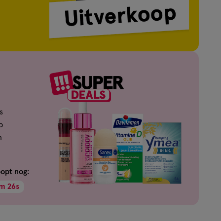
s
p
n
oopt nog:
m
25
s