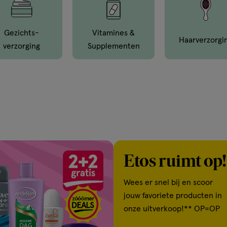
Gezichts­
Vitamines &
Haar­verzorgi
Verzorging
Supple­menten
Etos ruimt op!
Wees er snel bij en scoor
jouw favoriete producten in
onze uitverkoop!** OP=OP