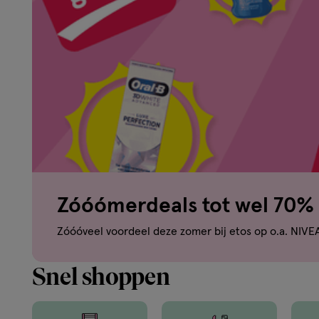
om
je
mooi
te
voelen.
Zóóómerdeals tot wel 70% 
Van
Zóóóveel voordeel deze zomer bij etos op o.a. NIVE
binnen
Snel shoppen