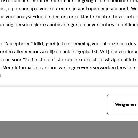
jn Etos account hebt en hierop bent ingelogd, dan combineren w
Biodermal
t je persoonlijke voorkeuren en je aankopen in je account. W
ie voor analyse-doeleinden om onze klantinzichten te verbeter
an nóg persoonlijkere aanbevelingen en advertenties in het kade
 “Accepteren” klikt, geef je toestemming voor al onze cookies. 
óóveel zomerassortiment bij E
rden alleen noodzakelijke cookies geplaatst. Wil je je voorkeur
s dan voor “Zelf instellen”. Je kan je keuze altijd wijzigen of int
. Meer informatie over hoe we je gegevens verwerken lees je in
d
.
Weigeren
er apotheek
Zóóóveel verzor