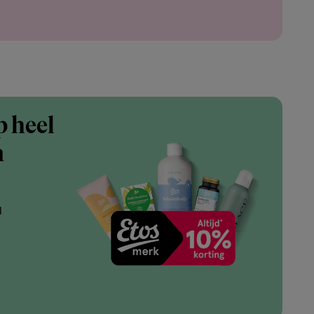
p heel
n
l