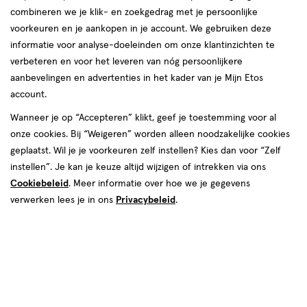
combineren we je klik- en zoekgedrag met je persoonlijke
Instellingen aanpassen
voorkeuren en je aankopen in je account. We gebruiken deze
informatie voor analyse-doeleinden om onze klantinzichten te
verbeteren en voor het leveren van nóg persoonlijkere
aanbevelingen en advertenties in het kader van je Mijn Etos
account.
Video
Wanneer je op “Accepteren” klikt, geef je toestemming voor al
onze cookies. Bij “Weigeren” worden alleen noodzakelijke cookies
Maat
geplaatst. Wil je je voorkeuren zelf instellen? Kies dan voor “Zelf
XS/S
M/L
XL/XXL
instellen”. Je kan je keuze altijd wijzigen of intrekken via ons
Cookiebeleid
. Meer informatie over hoe we je gegevens
van € 24.99 voor € 15.00
24
.
99
1 voor 15.00
Product
verwerken lees je in ons
Privacybeleid
.
15
.
00
badge
Je bespaart €9,99
tooltip
Spaar 6 Air Miles
Online op voorraad