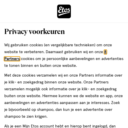
ga
Voor 22:00 uur besteld,
morgen in huis
naar
de
Menu
hoofd
Zoeken
Privacy voorkeuren
content
›
›
ga
Interactie
naar
Wij gebruiken cookies (en vergelijkbare technieken) om onze
Je
Menstruatieondergoed
Alles van OB
met
de
website te verbeteren. Daarnaast gebruiken wij en onze
8
bent
o.b.® Herbruikbaar Menstruatie
dit
zoekbalk
Partners
cookies om je persoonlijke aanbevelingen en advertenties
ers
Weleda
hier:
veld
ga
Ondergoed Maat XL/XXL
te tonen binnen en buiten onze website.
opent
naar
Met deze cookies verzamelen wij en onze Partners informatie over
een
de
XL/XXL,
XL/XXL
1 stuk
je klik- en zoekgedrag binnen onze website. Onze Partners
volledig
1
footer
verzamelen mogelijk ook informatie over je klik- en zoekgedrag
venster
stuk,
1 voor
buiten onze website. Hiermee kunnen we de website en app, onze
toevoegen
met
00
15.
aanbevelingen en advertenties aanpassen aan je interesses. Zoek
aan
geavanceerde
je bijvoorbeeld op shampoo, dan kun je een advertentie over
verlanglijst
zoekopties
shampoo te zien krijgen.
Als je een Mijn Etos account hebt en hierop bent ingelogd, dan