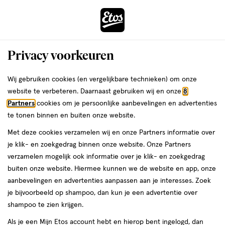
ga
Voor 22:00 uur besteld, maandag in huis
naar
de
Menu
hoofd
Zoeken
Privacy voorkeuren
content
›
›
ga
Interactie
naar
Wij gebruiken cookies (en vergelijkbare technieken) om onze
Je
Douchecrème
Alles van Palmolive
met
de
website te verbeteren. Daarnaast gebruiken wij en onze
8
bent
Palmolive Naturals Amandelmelk
dit
zoekbalk
Partners
cookies om je persoonlijke aanbevelingen en advertenties
ers
Weleda
hier:
veld
ga
Douchecrème 750 ML
te tonen binnen en buiten onze website.
opent
naar
Met deze cookies verzamelen wij en onze Partners informatie over
een
de
750
750 ML
je klik- en zoekgedrag binnen onze website. Onze Partners
volledig
ML,
footer
verzamelen mogelijk ook informatie over je klik- en zoekgedrag
venster
buiten onze website. Hiermee kunnen we de website en app, onze
toevoegen
met
aanbevelingen en advertenties aanpassen aan je interesses. Zoek
aan
geavanceerde
je bijvoorbeeld op shampoo, dan kun je een advertentie over
verlanglijst
zoekopties
shampoo te zien krijgen.
Als je een Mijn Etos account hebt en hierop bent ingelogd, dan