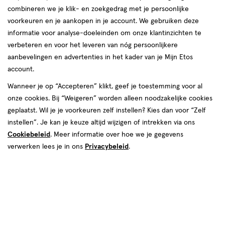
combineren we je klik- en zoekgedrag met je persoonlijke
voorkeuren en je aankopen in je account. We gebruiken deze
informatie voor analyse-doeleinden om onze klantinzichten te
verbeteren en voor het leveren van nóg persoonlijkere
aanbevelingen en advertenties in het kader van je Mijn Etos
null
N/A
account.
Wanneer je op “Accepteren” klikt, geef je toestemming voor al
Tijdelijk uitverkocht
Breng mij op de hoogte
onze cookies. Bij “Weigeren” worden alleen noodzakelijke cookies
geplaatst. Wil je je voorkeuren zelf instellen? Kies dan voor “Zelf
instellen”. Je kan je keuze altijd wijzigen of intrekken via ons
Cookiebeleid
. Meer informatie over hoe we je gegevens
verwerken lees je in ons
Privacybeleid
.
Gratis
bezorging vanaf €35
Gratis
retour binnen 30 dagen
Korting
op Etos eigen merk met Mijn Etos