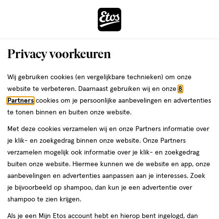
ga
Voor 22:00 uur besteld, maandag in huis
naar
de
Menu
hoofd
Zoeken
Privacy voorkeuren
content
›
›
ga
Interactie
naar
Wij gebruiken cookies (en vergelijkbare technieken) om onze
Je
Paracetamol
Alles van Panadol
met
de
website te verbeteren. Daarnaast gebruiken wij en onze
8
bent
Panadol Paracetamol 500 MG Gladde
dit
zoekbalk
Partners
cookies om je persoonlijke aanbevelingen en advertenties
ers
Weleda
hier:
veld
ga
Tabletten 24 stuks
te tonen binnen en buiten onze website.
opent
naar
Met deze cookies verzamelen wij en onze Partners informatie over
een
de
geneesmiddel,
geneesmiddel
20 stuks
tablet
je klik- en zoekgedrag binnen onze website. Onze Partners
volledig
20
footer
verzamelen mogelijk ook informatie over je klik- en zoekgedrag
venster
stuks,
buiten onze website. Hiermee kunnen we de website en app, onze
tablet
toevoegen
met
aanbevelingen en advertenties aanpassen aan je interesses. Zoek
aan
geavanceerde
je bijvoorbeeld op shampoo, dan kun je een advertentie over
verlanglijst
zoekopties
shampoo te zien krijgen.
Als je een Mijn Etos account hebt en hierop bent ingelogd, dan