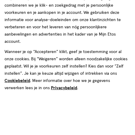
combineren we je klik- en zoekgedrag met je persoonlijke
voorkeuren en je aankopen in je account. We gebruiken deze
informatie voor analyse-doeleinden om onze klantinzichten te
verbeteren en voor het leveren van nóg persoonlijkere
aanbevelingen en advertenties in het kader van je Mijn Etos
account.
Wanneer je op “Accepteren” klikt, geef je toestemming voor al
€ 2.99
2
.
99
onze cookies. Bij “Weigeren” worden alleen noodzakelijke cookies
geplaatst. Wil je je voorkeuren zelf instellen? Kies dan voor “Zelf
Online op voorraad
instellen”. Je kan je keuze altijd wijzigen of intrekken via ons
Cookiebeleid
. Meer informatie over hoe we je gegevens
Voor 22:00 besteld, maandag in huis
verwerken lees je in ons
Privacybeleid
.
1
In mijn winkelmandje
verhoog
aantal
met
één
,