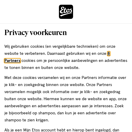
ga
Voor 22:00 uur besteld,
morgen in huis
naar
de
Menu
hoofd
Zoeken
Privacy voorkeuren
content
›
›
ga
Interactie
naar
Wij gebruiken cookies (en vergelijkbare technieken) om onze
Je
Scheerapparaten
Alles van Philips
met
de
website te verbeteren. Daarnaast gebruiken wij en onze
8
bent
Philips OneBlade Intimate Female
dit
zoekbalk
Partners
cookies om je persoonlijke aanbevelingen en advertenties
ers
Weleda
hier:
veld
ga
Scheerapparaat QP1924/22
te tonen binnen en buiten onze website.
opent
naar
Met deze cookies verzamelen wij en onze Partners informatie over
een
de
1
3.8
1 stuk
3.8/5
(59)
je klik- en zoekgedrag binnen onze website. Onze Partners
volledig
stuk,
footer
van
verzamelen mogelijk ook informatie over je klik- en zoekgedrag
venster
5
buiten onze website. Hiermee kunnen we de website en app, onze
met
toevoegen
sterren
aanbevelingen en advertenties aanpassen aan je interesses. Zoek
geavanceerde
aan
op
je bijvoorbeeld op shampoo, dan kun je een advertentie over
zoekopties
verlanglijst
basis
shampoo te zien krijgen.
van
Als je een Mijn Etos account hebt en hierop bent ingelogd, dan
59