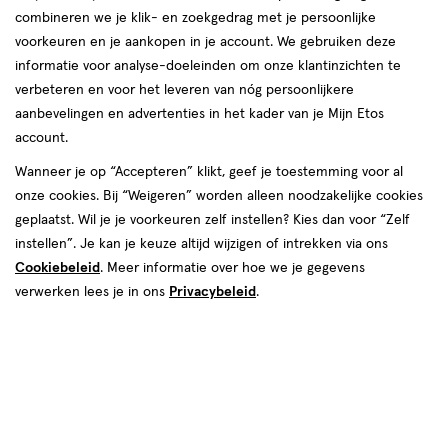
combineren we je klik- en zoekgedrag met je persoonlijke
voorkeuren en je aankopen in je account. We gebruiken deze
informatie voor analyse-doeleinden om onze klantinzichten te
€ 21.99
21
.
99
verbeteren en voor het leveren van nóg persoonlijkere
aanbevelingen en advertenties in het kader van je Mijn Etos
Spaar 8 Air Miles
account.
Wanneer je op “Accepteren” klikt, geef je toestemming voor al
Online op voorraad
onze cookies. Bij “Weigeren” worden alleen noodzakelijke cookies
Vóór 22:00 uur besteld, morgen in huis
geplaatst. Wil je je voorkeuren zelf instellen? Kies dan voor “Zelf
instellen”. Je kan je keuze altijd wijzigen of intrekken via ons
Cookiebeleid
1
. Meer informatie over hoe we je gegevens
In mijn winkelmandje
verhoog
verwerken lees je in ons
Privacybeleid
.
aantal
met
één
,
Bijna
Gratis
bezorging vanaf €35
uitverkocht!
Er