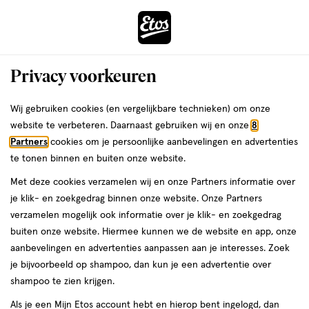
ga
Voor 22:00 uur besteld,
morgen in huis
naar
de
Menu
hoofd
Zoeken
Privacy voorkeuren
content
›
›
ga
Interactie
naar
Wij gebruiken cookies (en vergelijkbare technieken) om onze
Je
Lippenstift
Alles van Pupa
met
de
website te verbeteren. Daarnaast gebruiken wij en onze
8
bent
PUPA Miss Pupa Lipstick 202
dit
zoekbalk
Partners
cookies om je persoonlijke aanbevelingen en advertenties
ers
Weleda
hier:
veld
ga
te tonen binnen en buiten onze website.
1
1 stuk
stick
opent
naar
Met deze cookies verzamelen wij en onze Partners informatie over
stuk,
een
de
stick
je klik- en zoekgedrag binnen onze website. Onze Partners
volledig
footer
toevoegen
verzamelen mogelijk ook informatie over je klik- en zoekgedrag
venster
aan
buiten onze website. Hiermee kunnen we de website en app, onze
met
verlanglijst
aanbevelingen en advertenties aanpassen aan je interesses. Zoek
geavanceerde
je bijvoorbeeld op shampoo, dan kun je een advertentie over
zoekopties
shampoo te zien krijgen.
Als je een Mijn Etos account hebt en hierop bent ingelogd, dan