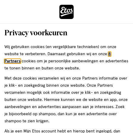
ga
Voor 22:00 uur besteld,
morgen in huis
naar
de
Menu
hoofd
Zoeken
Privacy voorkeuren
content
›
›
ga
Interactie
naar
Wij gebruiken cookies (en vergelijkbare technieken) om onze
Je
Make-up kwasten
Alles van Real Techniques
met
de
website te verbeteren. Daarnaast gebruiken wij en onze
8
bent
Real Techniques Skin-Tint Face Brush
dit
zoekbalk
Partners
cookies om je persoonlijke aanbevelingen en advertenties
ers
Weleda
hier:
veld
ga
te tonen binnen en buiten onze website.
1
1 stuk
opent
naar
Met deze cookies verzamelen wij en onze Partners informatie over
stuk,
een
de
je klik- en zoekgedrag binnen onze website. Onze Partners
volledig
footer
toevoegen
verzamelen mogelijk ook informatie over je klik- en zoekgedrag
venster
aan
buiten onze website. Hiermee kunnen we de website en app, onze
met
verlanglijst
aanbevelingen en advertenties aanpassen aan je interesses. Zoek
geavanceerde
je bijvoorbeeld op shampoo, dan kun je een advertentie over
zoekopties
shampoo te zien krijgen.
Als je een Mijn Etos account hebt en hierop bent ingelogd, dan