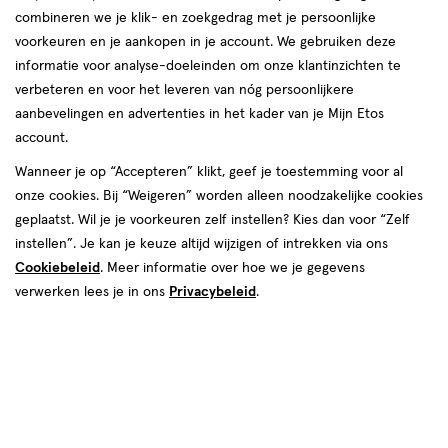
combineren we je klik- en zoekgedrag met je persoonlijke
voorkeuren en je aankopen in je account. We gebruiken deze
informatie voor analyse-doeleinden om onze klantinzichten te
verbeteren en voor het leveren van nóg persoonlijkere
aanbevelingen en advertenties in het kader van je Mijn Etos
account.
€ 12.99
12
.
99
Wanneer je op “Accepteren” klikt, geef je toestemming voor al
onze cookies. Bij “Weigeren” worden alleen noodzakelijke cookies
Spaar 5 Air Miles
geplaatst. Wil je je voorkeuren zelf instellen? Kies dan voor “Zelf
instellen”. Je kan je keuze altijd wijzigen of intrekken via ons
Online bijna uitverkocht
Cookiebeleid
. Meer informatie over hoe we je gegevens
Vóór 22:00 uur besteld, morgen in huis
verwerken lees je in ons
Privacybeleid
.
1
In mijn winkelmandje
verhoog
aantal
met
één