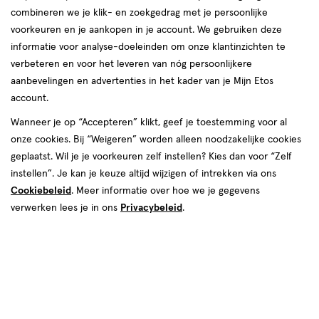
combineren we je klik- en zoekgedrag met je persoonlijke
voorkeuren en je aankopen in je account. We gebruiken deze
informatie voor analyse-doeleinden om onze klantinzichten te
verbeteren en voor het leveren van nóg persoonlijkere
aanbevelingen en advertenties in het kader van je Mijn Etos
account.
null
N/A
Wanneer je op “Accepteren” klikt, geef je toestemming voor al
onze cookies. Bij “Weigeren” worden alleen noodzakelijke cookies
Beperkt beschikbaar in winkels
<p>Dit
geplaatst. Wil je je voorkeuren zelf instellen? Kies dan voor “Zelf
product
instellen”. Je kan je keuze altijd wijzigen of intrekken via ons
is
Cookiebeleid
. Meer informatie over hoe we je gegevens
Tijdelijk uitverkocht
Breng mij op de hoogte
niet
verwerken lees je in ons
Privacybeleid
.
in
alle
winkels
te
koop.
Online
en in een aantal winkels verkrijgbaar
Gebruik