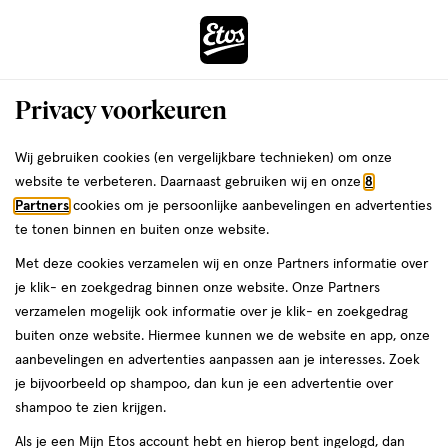
ga
Voor 22:00 uur besteld,
morgen in huis
naar
de
Menu
hoofd
Zoeken
Privacy voorkeuren
content
›
›
ga
Interactie
naar
Wij gebruiken cookies (en vergelijkbare technieken) om onze
Je
Thuis & lifestyle
Alles van Reebok
met
de
website te verbeteren. Daarnaast gebruiken wij en onze
8
bent
Reebok Ashland AZUL 45cm
dit
zoekbalk
Partners
cookies om je persoonlijke aanbevelingen en advertenties
ers
Weleda
hier:
veld
ga
te tonen binnen en buiten onze website.
1
1 stuk
opent
naar
Met deze cookies verzamelen wij en onze Partners informatie over
stuk,
een
de
je klik- en zoekgedrag binnen onze website. Onze Partners
volledig
footer
toevoegen
verzamelen mogelijk ook informatie over je klik- en zoekgedrag
venster
aan
buiten onze website. Hiermee kunnen we de website en app, onze
met
verlanglijst
aanbevelingen en advertenties aanpassen aan je interesses. Zoek
geavanceerde
je bijvoorbeeld op shampoo, dan kun je een advertentie over
zoekopties
shampoo te zien krijgen.
Als je een Mijn Etos account hebt en hierop bent ingelogd, dan