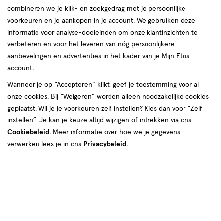
combineren we je klik- en zoekgedrag met je persoonlijke
reviews
voorkeuren en je aankopen in je account. We gebruiken deze
informatie voor analyse-doeleinden om onze klantinzichten te
verbeteren en voor het leveren van nóg persoonlijkere
aanbevelingen en advertenties in het kader van je Mijn Etos
account.
Wanneer je op “Accepteren” klikt, geef je toestemming voor al
van € 9.99 voor € 4.99
9
onze cookies. Bij “Weigeren” worden alleen noodzakelijke cookies
.
99
50% korting
Product
4
.
99
geplaatst. Wil je je voorkeuren zelf instellen? Kies dan voor “Zelf
badge
instellen”. Je kan je keuze altijd wijzigen of intrekken via ons
Je bespaart €4,99
tooltip
Cookiebeleid
. Meer informatie over hoe we je gegevens
verwerken lees je in ons
Privacybeleid
.
Spaar 1 Air Mile
Online op voorraad
Vóór 22:00 uur besteld, morgen in huis
1
In mijn winkelmandje
verhoog