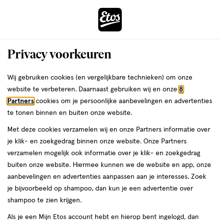
ga
Voor 22:00 uur besteld,
morgen in huis
naar
de
Menu
hoofd
Zoeken
Privacy voorkeuren
content
›
›
ga
Interactie
naar
Wij gebruiken cookies (en vergelijkbare technieken) om onze
Je
Deodorant
Alles van Rexona
met
de
website te verbeteren. Daarnaast gebruiken wij en onze
8
bent
Rexona Woman Maximum Protection
dit
zoekbalk
Partners
cookies om je persoonlijke aanbevelingen en advertenties
ers
Weleda
hier:
veld
ga
Stress Control Deodorant Stick 45 ML
te tonen binnen en buiten onze website.
opent
naar
Met deze cookies verzamelen wij en onze Partners informatie over
een
de
45
5
45 ML
stick
5/5
(6)
je klik- en zoekgedrag binnen onze website. Onze Partners
volledig
ML,
footer
van
verzamelen mogelijk ook informatie over je klik- en zoekgedrag
venster
stick
5
50%
buiten onze website. Hiermee kunnen we de website en app, onze
met
toevoegen
sterren
korting
aanbevelingen en advertenties aanpassen aan je interesses. Zoek
geavanceerde
aan
op
je bijvoorbeeld op shampoo, dan kun je een advertentie over
zoekopties
verlanglijst
basis
shampoo te zien krijgen.
van
Als je een Mijn Etos account hebt en hierop bent ingelogd, dan
6