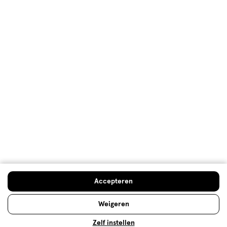
Ieder huidtype een eigen
deodorant
Wie okselfris wil blijven, kiest een goede deodorant.
Eentje die langdurig werkt en je beschermt tegen
vervelende zweetlucht. Kies de deodorant die past
Accepteren
bij jou en blijf zweetproof!
Weigeren
Lees meer
Zelf instellen