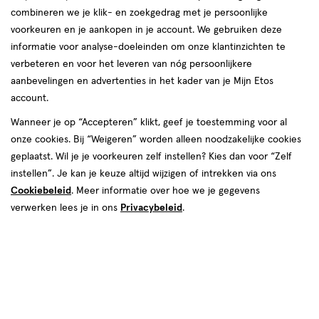
combineren we je klik- en zoekgedrag met je persoonlijke
reviews
voorkeuren en je aankopen in je account. We gebruiken deze
informatie voor analyse-doeleinden om onze klantinzichten te
verbeteren en voor het leveren van nóg persoonlijkere
aanbevelingen en advertenties in het kader van je Mijn Etos
account.
Wanneer je op “Accepteren” klikt, geef je toestemming voor al
€ 9.99
9
.
onze cookies. Bij “Weigeren” worden alleen noodzakelijke cookies
99
1+1 gratis
Product
geplaatst. Wil je je voorkeuren zelf instellen? Kies dan voor “Zelf
badge
Je bespaart €9,99 bij 2 stuks
instellen”. Je kan je keuze altijd wijzigen of intrekken via ons
tooltip
Cookiebeleid
. Meer informatie over hoe we je gegevens
Spaar 3 Air Miles
verwerken lees je in ons
Privacybeleid
.
Online op voorraad
Vóór 22:00 uur besteld, morgen in huis
2
In mijn winkelmandje
verhoog
aantal