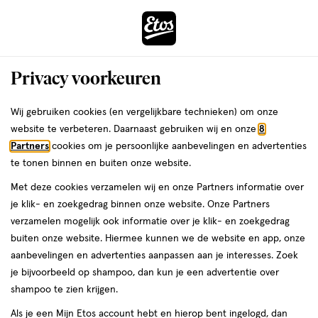
ga
Voor 22:00 uur besteld,
morgen in huis
naar
de
Menu
hoofd
Zoeken
Privacy voorkeuren
content
›
›
ga
Interactie
naar
Wij gebruiken cookies (en vergelijkbare technieken) om onze
Je
Voetencrème
Alles van Dr.Scholl’s
met
de
website te verbeteren. Daarnaast gebruiken wij en onze
8
bent
Dr.Scholl's Intense Voedende Voet &
dit
zoekbalk
Partners
cookies om je persoonlijke aanbevelingen en advertenties
ers
Weleda
hier:
veld
ga
Nagelcrème 150 ML
te tonen binnen en buiten onze website.
opent
naar
Met deze cookies verzamelen wij en onze Partners informatie over
een
de
150
4.3
150 ML
4.3/5
(3)
je klik- en zoekgedrag binnen onze website. Onze Partners
volledig
ML,
footer
van
verzamelen mogelijk ook informatie over je klik- en zoekgedrag
venster
5
1+1
buiten onze website. Hiermee kunnen we de website en app, onze
met
toevoegen
sterren
gratis
aanbevelingen en advertenties aanpassen aan je interesses. Zoek
geavanceerde
aan
op
je bijvoorbeeld op shampoo, dan kun je een advertentie over
zoekopties
verlanglijst
basis
shampoo te zien krijgen.
van
Als je een Mijn Etos account hebt en hierop bent ingelogd, dan
3