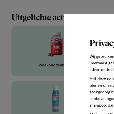
Uitgelichte acties
Privac
Wij gebruiken
Daarnaast ge
Weekenddeal: Yummygums
advertenties 
Met deze cook
binnen onze w
zoekgedrag b
aanbevelingen
shampoo, dan 