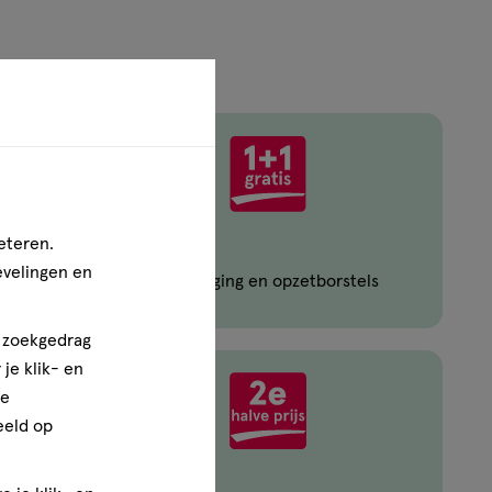
eteren.
evelingen en
Oral-B mondverzorging en opzetborstels
n zoekgedrag
je klik- en
ze
eeld op