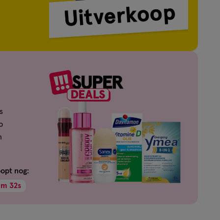
s
p
n
oopt nog:
0
m
31
s