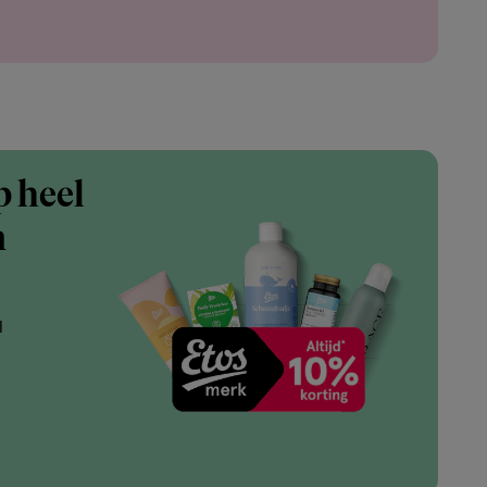
p heel
n
l