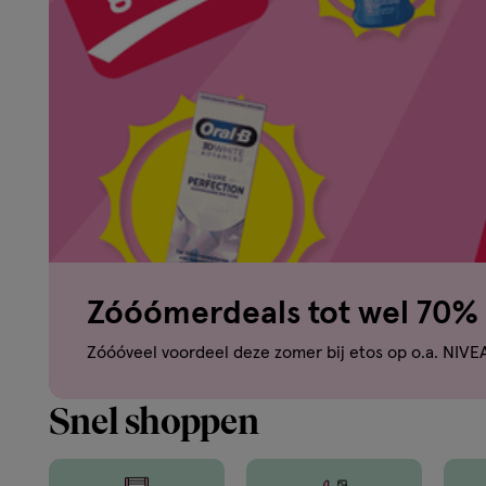
om
je
mooi
te
voelen.
Zóóómerdeals tot wel 70% 
Van
Zóóóveel voordeel deze zomer bij etos op o.a. NIVE
binnen
Snel shoppen