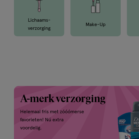
en
van
Lichaams­
Make-Up
Verzorging
buiten.
A-merk verzorging
Helemaal fris met zóóómerse
favorieten! Nú extra
voordelig.