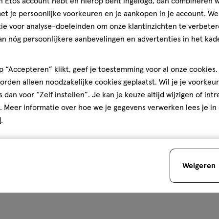
jn Etos account hebt en hierop bent ingelogd, dan combineren w
Biodermal
t je persoonlijke voorkeuren en je aankopen in je account. W
ie voor analyse-doeleinden om onze klantinzichten te verbeter
an nóg persoonlijkere aanbevelingen en advertenties in het kade
 “Accepteren” klikt, geef je toestemming voor al onze cookies. 
óóveel zomerassortiment bij E
rden alleen noodzakelijke cookies geplaatst. Wil je je voorkeur
s dan voor “Zelf instellen”. Je kan je keuze altijd wijzigen of int
. Meer informatie over hoe we je gegevens verwerken lees je in
d
.
Weigeren
er apotheek
Zóóóveel verzor