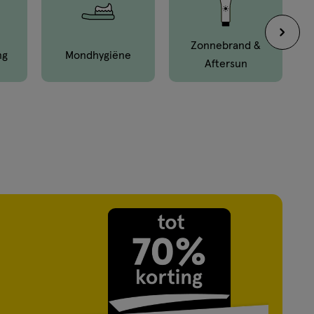
Zonnebrand &
ng
Mond­hygiëne
Aftersun