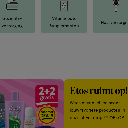
Gezichts­
Vitamines &
Haar­verzorgi
Verzorging
Supple­menten
Etos ruimt op!
Wees er snel bij en scoor
jouw favoriete producten in
onze uitverkoop!** OP=OP