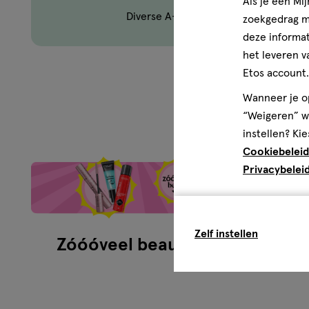
Als je een Mi
Diverse A-merken
zoekgedrag me
deze informat
het leveren v
Etos account.
Wanneer je op
Zó
“Weigeren” wo
instellen? Kie
Cookiebeleid
Privacybelei
Zelf instellen
Zóóóveel beauty
Zom