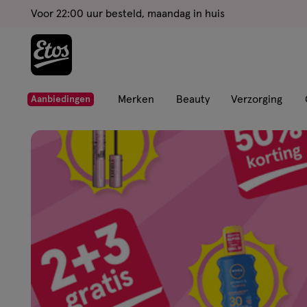
ga
Voor 22:00 uur besteld, maandag in huis
naar
de
hoofd
content
ga
Merken
Beauty
Verzorging
Aanbiedingen
naar
Etos
de
zoekbalk
Drogist
ga
naar
de
|
footer
Alles