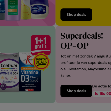
Shop deals
Superdeals!
OP=OP
Tot en met zondag 9 augustu
profiteer je van superdeals o
o.a. Davitamon, Maybelline e
Sanex
De actie l
Shop deals
1
d
18
u
0