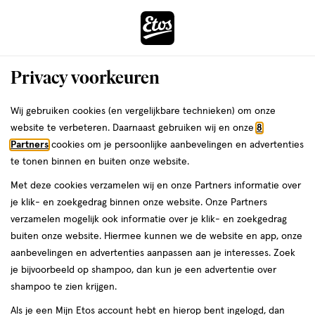
ga
Voor 22:00 uur besteld,
morgen in huis
naar
de
Menu
hoofd
Zoeken
Privacy voorkeuren
content
›
›
ga
Interactie
naar
Wij gebruiken cookies (en vergelijkbare technieken) om onze
Je
Vitamine C
Alles van Solgar
met
de
website te verbeteren. Daarnaast gebruiken wij en onze
8
bent
Solgar Ester-C Plus 1000 MG Vitamine
dit
zoekbalk
Partners
cookies om je persoonlijke aanbevelingen en advertenties
ers
Weleda
hier:
veld
ga
C Tabletten 90 stuks
te tonen binnen en buiten onze website.
opent
naar
Met deze cookies verzamelen wij en onze Partners informatie over
een
de
90
90 stuks
tablet
je klik- en zoekgedrag binnen onze website. Onze Partners
volledig
stuks,
footer
verzamelen mogelijk ook informatie over je klik- en zoekgedrag
venster
tablet
buiten onze website. Hiermee kunnen we de website en app, onze
toevoegen
met
aanbevelingen en advertenties aanpassen aan je interesses. Zoek
aan
geavanceerde
je bijvoorbeeld op shampoo, dan kun je een advertentie over
verlanglijst
zoekopties
shampoo te zien krijgen.
Als je een Mijn Etos account hebt en hierop bent ingelogd, dan