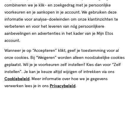
combineren we je klik- en zoekgedrag met je persoonlijke
voorkeuren en je aankopen in je account. We gebruiken deze
informatie voor analyse-doeleinden om onze klantinzichten te
verbeteren en voor het leveren van nóg persoonlijkere
aanbevelingen en advertenties in het kader van je Mijn Etos
€ 47.80
47
.
80
account.
Spaar 19 Air Miles
Wanneer je op “Accepteren” klikt, geef je toestemming voor al
onze cookies. Bij “Weigeren” worden alleen noodzakelijke cookies
Online bijna uitverkocht
geplaatst. Wil je je voorkeuren zelf instellen? Kies dan voor “Zelf
Vóór 22:00 uur besteld, morgen in huis
instellen”. Je kan je keuze altijd wijzigen of intrekken via ons
Cookiebeleid
. Meer informatie over hoe we je gegevens
verwerken lees je in ons
Privacybeleid
.
1
In mijn winkelmandje
verhoog
aantal
met
één
,
Bijna
Gratis
bezorging vanaf €35