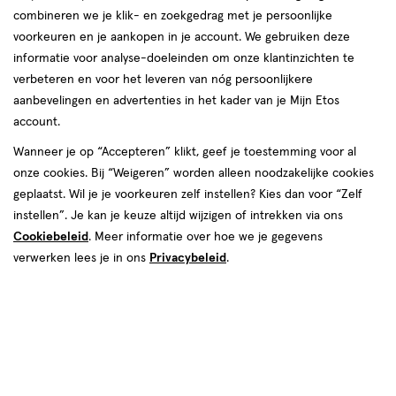
combineren we je klik- en zoekgedrag met je persoonlijke
voorkeuren en je aankopen in je account. We gebruiken deze
informatie voor analyse-doeleinden om onze klantinzichten te
€ 30.95
30
.
verbeteren en voor het leveren van nóg persoonlijkere
95
aanbevelingen en advertenties in het kader van je Mijn Etos
account.
Spaar 12 Air Miles
Wanneer je op “Accepteren” klikt, geef je toestemming voor al
Online op voorraad
onze cookies. Bij “Weigeren” worden alleen noodzakelijke cookies
Voor 22:00 besteld, maandag in huis
geplaatst. Wil je je voorkeuren zelf instellen? Kies dan voor “Zelf
instellen”. Je kan je keuze altijd wijzigen of intrekken via ons
Cookiebeleid
. Meer informatie over hoe we je gegevens
1
In mijn winkelmandje
verhoog
verwerken lees je in ons
Privacybeleid
.
aantal
met
één
,
Bijna
Gratis
bezorging vanaf €35
uitverkocht!