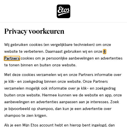
ga
Voor 22:00 uur besteld, maandag in huis
naar
de
Menu
hoofd
Zoeken
Privacy voorkeuren
content
›
›
ga
Interactie
naar
Wij gebruiken cookies (en vergelijkbare technieken) om onze
Je
Overgang
Alles van Solgar
met
de
website te verbeteren. Daarnaast gebruiken wij en onze
8
bent
Solgar MenoPrime Tabletten 30 stuks
dit
zoekbalk
Partners
cookies om je persoonlijke aanbevelingen en advertenties
ers
Weleda
hier:
veld
ga
te tonen binnen en buiten onze website.
30
5
30 stuks
tablet
5/5
(1)
opent
naar
Met deze cookies verzamelen wij en onze Partners informatie over
stuks,
van
een
de
tablet
je klik- en zoekgedrag binnen onze website. Onze Partners
5
volledig
footer
verzamelen mogelijk ook informatie over je klik- en zoekgedrag
toevoegen
sterren
venster
buiten onze website. Hiermee kunnen we de website en app, onze
aan
op
met
aanbevelingen en advertenties aanpassen aan je interesses. Zoek
verlanglijst
basis
geavanceerde
je bijvoorbeeld op shampoo, dan kun je een advertentie over
van
zoekopties
shampoo te zien krijgen.
1
reviews
Als je een Mijn Etos account hebt en hierop bent ingelogd, dan