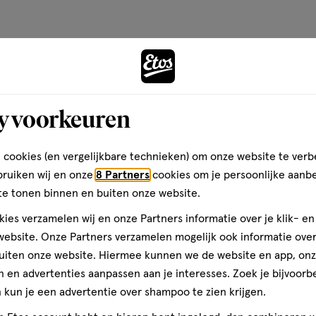
op
basis
van
Andere
1
reviews
Bijna 
y voorkeuren
toevoegen
aan
verlanglijst
 cookies (en vergelijkbare technieken) om onze website te verb
bruiken wij en onze
8 Partners
cookies om je persoonlijke aanb
te tonen binnen en buiten onze website.
ies verzamelen wij en onze Partners informatie over je klik- e
ebsite. Onze Partners verzamelen mogelijk ook informatie over 
uiten onze website. Hiermee kunnen we de website en app, on
 en advertenties aanpassen aan je interesses. Zoek je bijvoorb
kun je een advertentie over shampoo te zien krijgen.