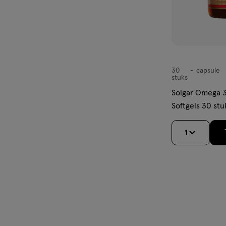
30
capsule
capsule
stuks
Solgar Omega 3
Softgels 30 stu
1