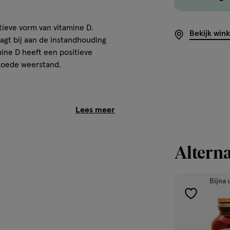
ieve vorm van vitamine D.
Bekijk win
agt bij aan de instandhouding
mine D heeft een positieve
goede weerstand.
at 25 mcg (1000 IE) vitamine D-
toffen• Gemakkelijk in te
t optimale bescherming tegen
Alterna
Bijna 
toevoegen
 een gezonde leefstijl niet
aan
verlanglijst