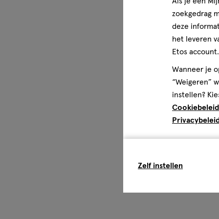
Als je een Mi
zoekgedrag me
deze informat
het leveren v
Etos account.
Wanneer je op
“Weigeren” wo
instellen? Kie
Cookiebeleid
Privacybelei
Zelf instellen