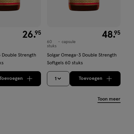
€ 26.95
26
.
€ 48.95
48
.
95
95
60
capsule
capsule
stuks
 Double Strength
Solgar Omega-3 Double Strength
ks
Softgels 60 stuks
Toevoegen
Toevoegen
1
verhoog aantal met één
,
Bijna uitverkocht!
verhoog aantal m
Er zijn nog
Toon meer