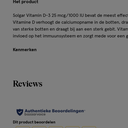
Het product
Solgar Vitamin D-3 25 mcg/1000 IU bevat de meest effect
Vitamine D verhoogt de calciumopname in de botten, dra
van sterke botten en draagt bij aan een sterk gebit. Vita
invloed op het immuunsysteem en zorgt mede voor een 
Kenmerken
• Bevat de meest effectieve vorm van vitamine D• Bev
3 (uit wolvet) per kauwtablet• Met natuurlijke smaaks
nemen• De donkere glazen verpakking biedt de mees
Reviews
invloed van zuurstof, vocht en licht
Hoe werkt het?
Een voedingssupplement kan een evenwichtige voeding en
Dit product beoordelen
vervangen.