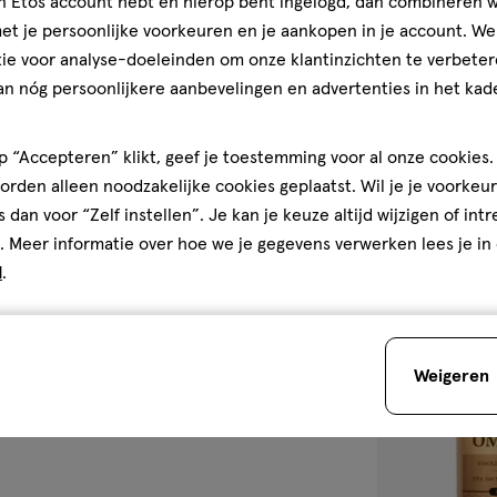
jn Etos account hebt en hierop bent ingelogd, dan combineren w
50
capsule
capsule
t je persoonlijke voorkeuren en je aankopen in je account. W
stuks
ie voor analyse-doeleinden om onze klantinzichten te verbeter
Solgar Vitamin
an nóg persoonlijkere aanbevelingen en advertenties in het kade
Capsules 50 st
5
5/5
(1)
 “Accepteren” klikt, geef je toestemming voor al onze cookies. 
van
rden alleen noodzakelijke cookies geplaatst. Wil je je voorkeur
5
1
s dan voor “Zelf instellen”. Je kan je keuze altijd wijzigen of int
sterren
. Meer informatie over hoe we je gegevens verwerken lees je in
op
d
.
Bijna 
basis
van
toevoegen
1
aan
reviews
Weigeren
verlanglijst