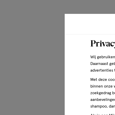
Privac
Wij gebruiken
Daarnaast ge
advertenties 
Met deze cook
binnen onze w
zoekgedrag b
aanbevelingen
shampoo, dan 