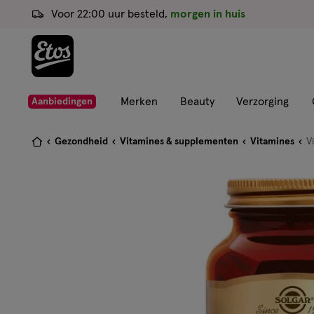
ga
Voor 22:00 uur besteld,
morgen in huis
naar
de
hoofd
content
ga
Merken
Beauty
Verzorging
Aanbiedingen
naar
de
Je
Gezondheid
Vitamines & supplementen
Vitamines
V
zoekbalk
bent
ga
hier:
naar
de
footer