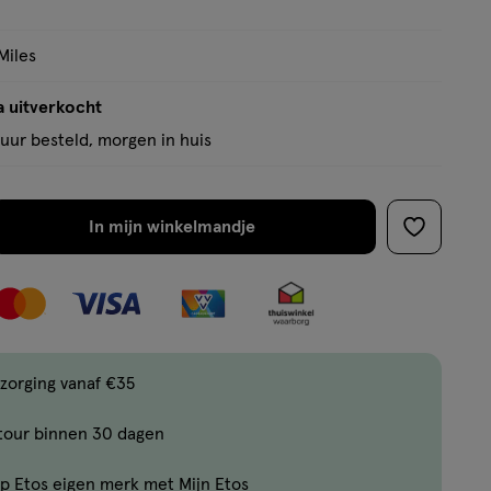
Miles
a uitverkocht
uur besteld, morgen in huis
In mijn winkelmandje
verhoog
toevoege
aantal
aan
met
verlanglijs
één
,
Bijna
zorging vanaf €35
uitverkocht!
tour binnen 30 dagen
Er
zijn
p Etos eigen merk met Mijn Etos