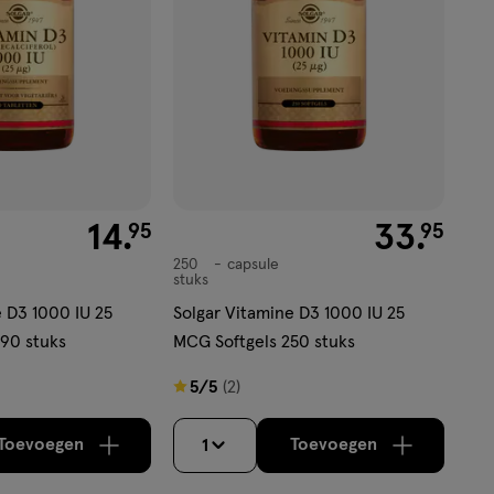
€ 14.95
14
.
€ 33.95
33
.
95
95
250
capsule
capsule
stuks
e D3 1000 IU 25
Solgar Vitamine D3 1000 IU 25
90 stuks
MCG Softgels 250 stuks
5
5/5
(2)
van
5
Toevoegen
Toevoegen
1
verhoog aantal met één
,
Bijna uitverkocht!
verhoog aantal m
Er zijn nog
sterren