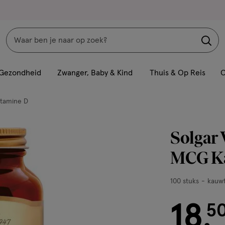
Zoeken
Interactie
met
Gezondheid
Zwanger, Baby & Kind
Thuis & Op Reis
C
dit
veld
itamine D
opent
een
Solgar 
volledig
venster
MCG Ka
met
geavanceerde
100
100 stuks
kauwt
zoekopties
stuks,
18
kauwtabletten
€ 18.50
5
.