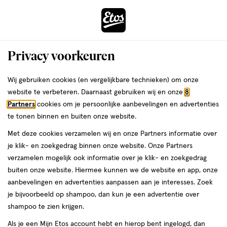
ga
Vandaag besteld, maandag in huis
naar
de
Menu
hoofd
Zoeken
Privacy voorkeuren
content
›
›
ga
Interactie
naar
Wij gebruiken cookies (en vergelijkbare technieken) om onze
Je
Haarmaskers
Alles van Syoss
met
de
website te verbeteren. Daarnaast gebruiken wij en onze
8
bent
Syoss Intense Keratin Haarmasker 400
dit
zoekbalk
Partners
cookies om je persoonlijke aanbevelingen en advertenties
ers
Weleda
hier:
veld
ga
ML
te tonen binnen en buiten onze website.
opent
naar
Met deze cookies verzamelen wij en onze Partners informatie over
een
de
400
4.6
400 ML
crème
4.6/5
(27)
je klik- en zoekgedrag binnen onze website. Onze Partners
volledig
ML,
footer
van
verzamelen mogelijk ook informatie over je klik- en zoekgedrag
venster
crème
5
1+1
buiten onze website. Hiermee kunnen we de website en app, onze
met
toevoegen
sterren
gratis
aanbevelingen en advertenties aanpassen aan je interesses. Zoek
geavanceerde
aan
op
je bijvoorbeeld op shampoo, dan kun je een advertentie over
zoekopties
verlanglijst
basis
shampoo te zien krijgen.
van
Als je een Mijn Etos account hebt en hierop bent ingelogd, dan
27