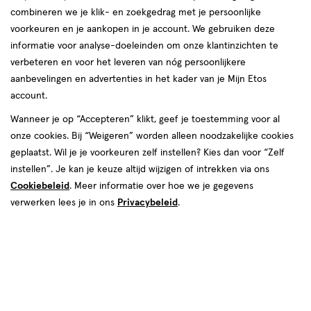
combineren we je klik- en zoekgedrag met je persoonlijke
reviews
voorkeuren en je aankopen in je account. We gebruiken deze
informatie voor analyse-doeleinden om onze klantinzichten te
verbeteren en voor het leveren van nóg persoonlijkere
aanbevelingen en advertenties in het kader van je Mijn Etos
account.
Wanneer je op “Accepteren” klikt, geef je toestemming voor al
€ 10.99
10
.
onze cookies. Bij “Weigeren” worden alleen noodzakelijke cookies
99
1+1 gratis
Product
geplaatst. Wil je je voorkeuren zelf instellen? Kies dan voor “Zelf
badge
Je bespaart €10,99 bij 2 stuks
instellen”. Je kan je keuze altijd wijzigen of intrekken via ons
tooltip
Cookiebeleid
. Meer informatie over hoe we je gegevens
Spaar 4 Air Miles
verwerken lees je in ons
Privacybeleid
.
Online op voorraad
Voor 22:00 besteld, maandag in huis
2
In mijn winkelmandje
verhoog
aantal