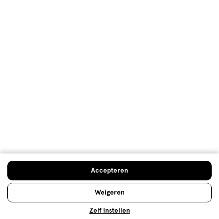
5.0
Gebruiksgemak
Gebruiksgemak, 5.0 van 5
5.0
Behulpzaam?
(
0
)
(
0
)
Melden
Meer laden
Hoe controleren en plaatsen wij reviews?
Advies & Inspiratie
Accepteren
Weigeren
Zelf instellen