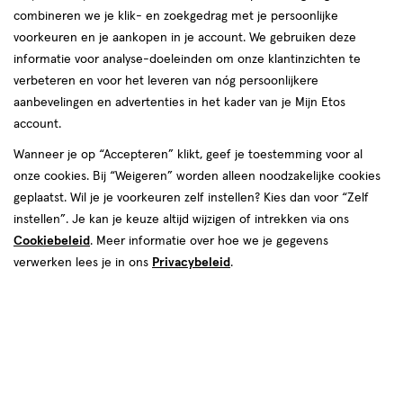
combineren we je klik- en zoekgedrag met je persoonlijke
reviews
voorkeuren en je aankopen in je account. We gebruiken deze
informatie voor analyse-doeleinden om onze klantinzichten te
verbeteren en voor het leveren van nóg persoonlijkere
aanbevelingen en advertenties in het kader van je Mijn Etos
account.
Wanneer je op “Accepteren” klikt, geef je toestemming voor al
van € 30.99 voor € 23.24
30
onze cookies. Bij “Weigeren” worden alleen noodzakelijke cookies
.
99
25% korting
Product
23
.
24
geplaatst. Wil je je voorkeuren zelf instellen? Kies dan voor “Zelf
badge
instellen”. Je kan je keuze altijd wijzigen of intrekken via ons
Je bespaart €7,75
tooltip
Cookiebeleid
. Meer informatie over hoe we je gegevens
verwerken lees je in ons
Privacybeleid
.
Spaar 9 Air Miles
Online op voorraad
Vóór 22:00 uur besteld, morgen in huis
1
In mijn winkelmandje
verhoog