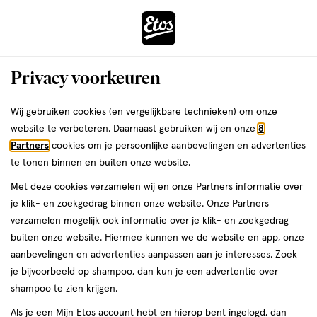
ga
Voor 22:00 uur besteld,
morgen in huis
naar
de
Menu
hoofd
Zoeken
Privacy voorkeuren
content
›
›
ga
Interactie
naar
Wij gebruiken cookies (en vergelijkbare technieken) om onze
Je
Gezichtsserum
Alles van WELEDA
met
de
website te verbeteren. Daarnaast gebruiken wij en onze
8
bent
Weleda Granaatappel & Maca
dit
zoekbalk
Partners
cookies om je persoonlijke aanbevelingen en advertenties
ers
Weleda
hier:
veld
ga
Verstevigend Serum 30 ML
te tonen binnen en buiten onze website.
opent
naar
Met deze cookies verzamelen wij en onze Partners informatie over
een
de
30
4.3
30 ML
serum
4.3/5
(52)
je klik- en zoekgedrag binnen onze website. Onze Partners
volledig
ML,
footer
van
verzamelen mogelijk ook informatie over je klik- en zoekgedrag
venster
serum
5
25%
buiten onze website. Hiermee kunnen we de website en app, onze
met
toevoegen
sterren
korting
aanbevelingen en advertenties aanpassen aan je interesses. Zoek
geavanceerde
aan
op
je bijvoorbeeld op shampoo, dan kun je een advertentie over
zoekopties
verlanglijst
basis
shampoo te zien krijgen.
van
Als je een Mijn Etos account hebt en hierop bent ingelogd, dan
52