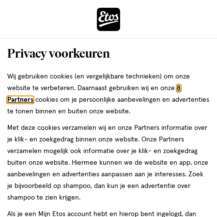
ga
Voor 22:00 uur besteld,
morgen in huis
naar
de
Menu
hoofd
Zoeken
Privacy voorkeuren
content
›
›
ga
Interactie
naar
Wij gebruiken cookies (en vergelijkbare technieken) om onze
Je
Dagcrème
Alles van WELEDA
met
de
website te verbeteren. Daarnaast gebruiken wij en onze
8
bent
Weleda Vijgencactus Hydraterende
dit
zoekbalk
Partners
cookies om je persoonlijke aanbevelingen en advertenties
ers
Weleda
hier:
veld
ga
Gezichtscrème 30 ML
te tonen binnen en buiten onze website.
opent
naar
Met deze cookies verzamelen wij en onze Partners informatie over
een
de
30
5
30 ML
crème
5/5
(2)
je klik- en zoekgedrag binnen onze website. Onze Partners
volledig
ML,
footer
van
verzamelen mogelijk ook informatie over je klik- en zoekgedrag
venster
crème
5
25%
buiten onze website. Hiermee kunnen we de website en app, onze
met
toevoegen
sterren
korting
aanbevelingen en advertenties aanpassen aan je interesses. Zoek
geavanceerde
aan
op
je bijvoorbeeld op shampoo, dan kun je een advertentie over
zoekopties
verlanglijst
basis
shampoo te zien krijgen.
van
Als je een Mijn Etos account hebt en hierop bent ingelogd, dan
2