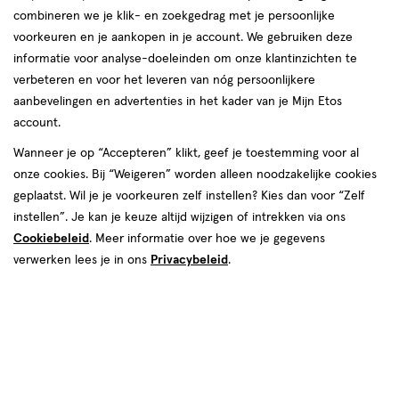
combineren we je klik- en zoekgedrag met je persoonlijke
reviews
voorkeuren en je aankopen in je account. We gebruiken deze
informatie voor analyse-doeleinden om onze klantinzichten te
verbeteren en voor het leveren van nóg persoonlijkere
aanbevelingen en advertenties in het kader van je Mijn Etos
account.
Wanneer je op “Accepteren” klikt, geef je toestemming voor al
van € 14.99 voor € 11.24
14
onze cookies. Bij “Weigeren” worden alleen noodzakelijke cookies
.
99
25% korting
Product
11
.
24
geplaatst. Wil je je voorkeuren zelf instellen? Kies dan voor “Zelf
badge
instellen”. Je kan je keuze altijd wijzigen of intrekken via ons
Je bespaart €3,75
tooltip
Cookiebeleid
. Meer informatie over hoe we je gegevens
verwerken lees je in ons
Privacybeleid
.
Spaar 4 Air Miles
Online bijna uitverkocht
Vóór 22:00 uur besteld, morgen in huis
1
In mijn winkelmandje
verhoog