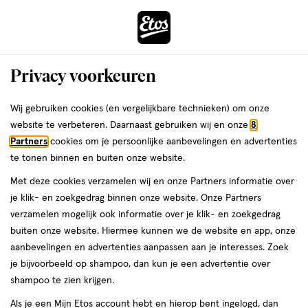
ga
Voor 22:00 uur besteld,
morgen in huis
naar
de
Menu
hoofd
Zoeken
Privacy voorkeuren
content
›
›
ga
Interactie
naar
Wij gebruiken cookies (en vergelijkbare technieken) om onze
Je
Reinigingsmelk
Alles van Witlof
met
de
website te verbeteren. Daarnaast gebruiken wij en onze
8
bent
Witlof Skincare Gentle Cleansing Milk
dit
zoekbalk
Partners
cookies om je persoonlijke aanbevelingen en advertenties
ers
Weleda
hier:
veld
ga
150 ML
te tonen binnen en buiten onze website.
opent
naar
Met deze cookies verzamelen wij en onze Partners informatie over
een
de
150
5
150 ML
melk
5/5
(1)
je klik- en zoekgedrag binnen onze website. Onze Partners
volledig
ML,
footer
van
verzamelen mogelijk ook informatie over je klik- en zoekgedrag
venster
melk
5
50%
buiten onze website. Hiermee kunnen we de website en app, onze
met
toevoegen
sterren
korting
aanbevelingen en advertenties aanpassen aan je interesses. Zoek
geavanceerde
aan
op
je bijvoorbeeld op shampoo, dan kun je een advertentie over
zoekopties
verlanglijst
basis
shampoo te zien krijgen.
van
Als je een Mijn Etos account hebt en hierop bent ingelogd, dan
1