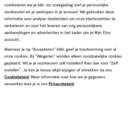
combineren we je klik- en zoekgedrag met je persoonlijke
reviews
voorkeuren en je aankopen in je account. We gebruiken deze
informatie voor analyse-doeleinden om onze klantinzichten te
verbeteren en voor het leveren van nóg persoonlijkere
aanbevelingen en advertenties in het kader van je Mijn Etos
van € 34.95 voor € 17.47
34
.
95
50% korting
17
.
account.
47
Je bespaart €17,47
Wanneer je op “Accepteren” klikt, geef je toestemming voor al
onze cookies. Bij “Weigeren” worden alleen noodzakelijke cookies
geplaatst. Wil je je voorkeuren zelf instellen? Kies dan voor “Zelf
Spaar 6 Air Miles
instellen”. Je kan je keuze altijd wijzigen of intrekken via ons
Beperkt beschikbaar in winkels
<p>Dit
Cookiebeleid
. Meer informatie over hoe we je gegevens
product
verwerken lees je in ons
Privacybeleid
.
is
Tijdelijk uitverkocht
Breng mij op de hoogte
niet
in
alle
winkels
te