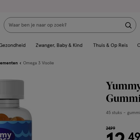
Zoeken
Interactie
met
Gezondheid
Zwanger, Baby & Kind
Thuis & Op Reis
C
dit
veld
lementen
Omega 3 Visolie
opent
een
Yummyg
volledig
venster
Gummie
met
geavanceerde
45
45 stuks
gummi
zoekopties
stuks,
gummies
van € 24.99 voo
24
.
99
4