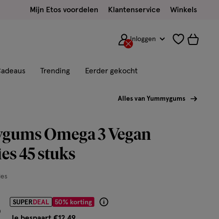
Mijn Etos voordelen
Klantenservice
Winkels
Inloggen
adeaus
Trending
Eerder gekocht
Alles van Yummygums
ums Omega 3 Vegan
s 45 stuks
es
r € 12.49
SUPER
DEAL
50% korting
Product
9
badge
Je bespaart €12,49