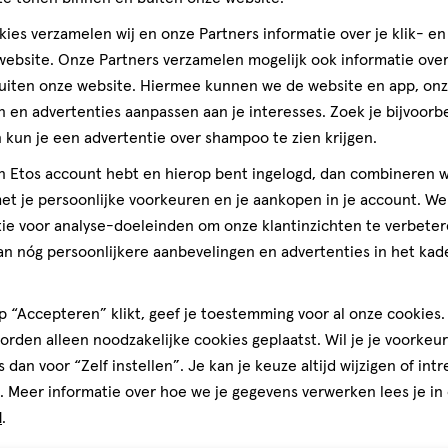
Andere
ies verzamelen wij en onze Partners informatie over je klik- e
ebsite. Onze Partners verzamelen mogelijk ook informatie over 
uiten onze website. Hiermee kunnen we de website en app, on
 en advertenties aanpassen aan je interesses. Zoek je bijvoorb
toevoegen
kun je een advertentie over shampoo te zien krijgen.
aan
jn Etos account hebt en hierop bent ingelogd, dan combineren w
verlanglijst
t je persoonlijke voorkeuren en je aankopen in je account. W
ie voor analyse-doeleinden om onze klantinzichten te verbeter
an nóg persoonlijkere aanbevelingen en advertenties in het kade
 “Accepteren” klikt, geef je toestemming voor al onze cookies. 
rden alleen noodzakelijke cookies geplaatst. Wil je je voorkeur
s dan voor “Zelf instellen”. Je kan je keuze altijd wijzigen of int
. Meer informatie over hoe we je gegevens verwerken lees je in
d
.
60
gummies
gummies
stuks