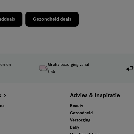
ddeals
Gezondheid deals
ten en
Gratis
bezorging vanaf
€35
s
Advies & Inspiratie
tos
Beauty
Gezondheid
Verzorging
Baby