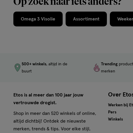
Op zoek naar iets anders?
Omega 3 Visolie
Assortiment
Weeken
500+ winkels
, altijd in de
Trending
produc
buurt
merken
Over Eto
Etos is al meer dan 100 jaar jouw
vertrouwde drogist.
Werken bij E
Pers
Shop in meer dan 520 winkels of online,
Winkels
altijd dichtbij! Ontdek de nieuwste
merken, trends & tips. Voor elke stijl,