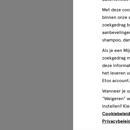
Met deze cook
binnen onze w
zoekgedrag b
aanbevelingen
shampoo, dan 
Als je een Mi
zoekgedrag me
deze informat
het leveren v
Etos account.
Wanneer je op
“Weigeren” wo
instellen? Kie
Cookiebeleid
Privacybelei