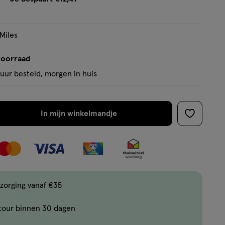
tooltip
 Miles
voorraad
uur besteld, morgen in huis
In mijn winkelmandje
verhoog
toevoege
aantal
aan
met
verlanglijs
één
,
Bijna
zorging vanaf €35
uitverkocht!
tour binnen 30 dagen
Er
zijn