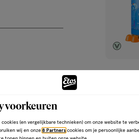
45 stuks
Yummygums Ki
Suikerarm 45 s
y voorkeuren
1
 cookies (en vergelijkbare technieken) om onze website te verb
bruiken wij en onze
8 Partners
cookies om je persoonlijke aanb
te tonen binnen en buiten onze website.