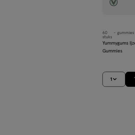
60
gummies
gummies
stuks
Yummygums Ijz
Gummies
1