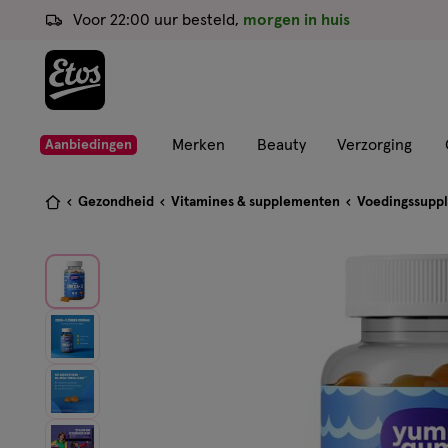
ga
Voor 22:00 uur besteld,
morgen in huis
naar
de
hoofd
content
ga
Merken
Beauty
Verzorging
Aanbiedingen
naar
de
Je
Gezondheid
Vitamines & supplementen
Voedingssupp
zoekbalk
bent
ga
hier:
naar
de
footer