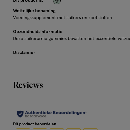
Dit product is:
Wettelijke benaming
Voedingssupplement met suikers en zoetstoffen
Gezondheidsinformatie
Deze suikerarme gummies bevatten het essentiële vetzuu
Disclaimer
Yummygums zijn geen vervanging voor een evenwichtig en
gebruik kan een laxerend effect hebben. Bewaar buiten b
Reviews
Dit product beoordelen