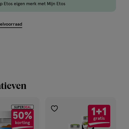
p Etos eigen merk met Mijn Etos
nog
maar
40
kelvoorraad
producten
op
voorraad.
tieven
SUPER
DEAL
1+1
toevoegen
50%
gratis
aan
korting
verlanglijst