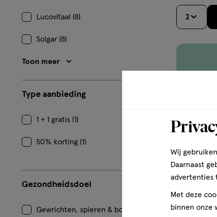
Lucovitaal (8)
2
Solgar (8)
Toon meer
Type aanbieding
1 + 1 gratis (1)
Privac
50% korting (1)
Wij gebruiken
Daarnaast ge
advertenties 
Gezondheidsdoel
Met deze cook
binnen onze w
Gewrichten, spieren & botten (1)