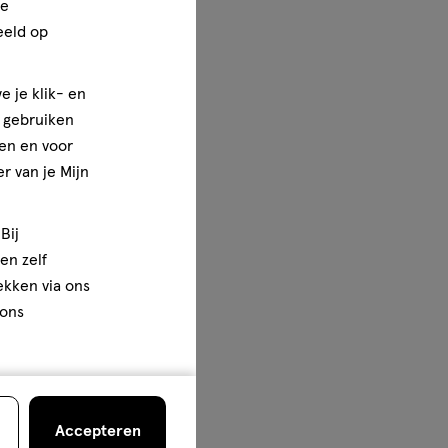
ze
eeld op
e je klik- en
e gebruiken
en en voor
r van je Mijn
Bij
en zelf
rekken via ons
 ons
Accepteren