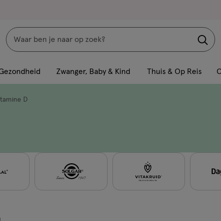
Zoeken
Interactie
met
Gezondheid
Zwanger, Baby & Kind
Thuis & Op Reis
C
dit
veld
itamine D
opent
een
volledig
venster
met
geavanceerde
zoekopties
n