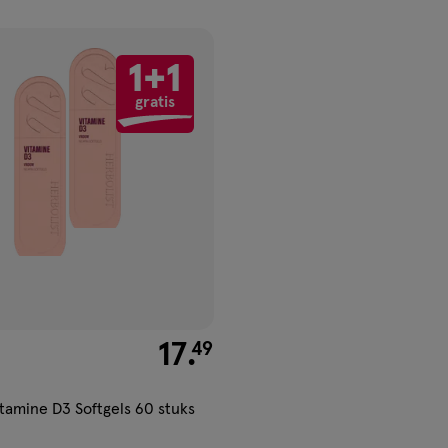
ucten
1+1
gen
gratis
ijst
€ 17.49
17
.
49
itamine D3 Softgels 60 stuks