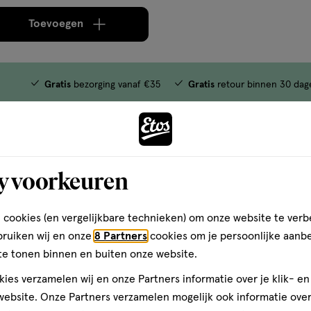
Toevoegen
verhoog aantal met één
,
Bijna uitverkocht!
Er zi
Gratis
bezorging vanaf €35
Gratis
retour binnen 30 dag
y voorkeuren
 cookies (en vergelijkbare technieken) om onze website te verb
bruiken wij en onze
8 Partners
cookies om je persoonlijke aanb
te tonen binnen en buiten onze website.
ies verzamelen wij en onze Partners informatie over je klik- e
ebsite. Onze Partners verzamelen mogelijk ook informatie over 