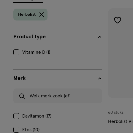
filters
prod
Herbolist
toevoe
aan
Product type
verlangl
Vitamine D (1)
Merk
Welk merk zoek je?
60 stuks
Davitamon (17)
Herbolist V
Etos (10)