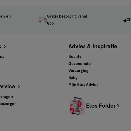
ten en
Gratis
bezorging vanaf
€35
s
Advies & Inspiratie
tos
Beauty
Gezondheid
Verzorging
Baby
Mijn Etos Advies
ervice
 vragen
 bezorgen
Etos Folder