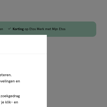
jn nog maar 38 producten op voorraad.
en
Korting
op Etos Merk met Mijn Etos
1
van
1
eteren.
evelingen en
n zoekgedrag
je klik- en