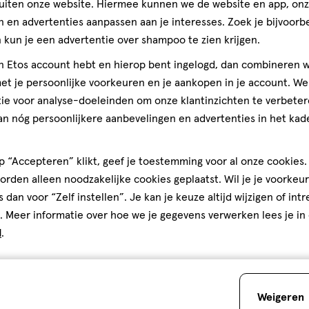
uiten onze website. Hiermee kunnen we de website en app, on
 en advertenties aanpassen aan je interesses. Zoek je bijvoorb
kun je een advertentie over shampoo te zien krijgen.
jn Etos account hebt en hierop bent ingelogd, dan combineren w
t je persoonlijke voorkeuren en je aankopen in je account. W
ie voor analyse-doeleinden om onze klantinzichten te verbeter
an nóg persoonlijkere aanbevelingen en advertenties in het kade
 “Accepteren” klikt, geef je toestemming voor al onze cookies. 
rden alleen noodzakelijke cookies geplaatst. Wil je je voorkeur
s dan voor “Zelf instellen”. Je kan je keuze altijd wijzigen of int
. Meer informatie over hoe we je gegevens verwerken lees je in
d
.
Weigeren