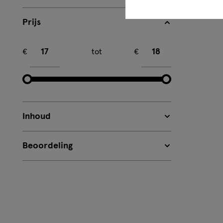
Prijs
Minimum bedrag
Maximum bedrag
€
tot
€
Inhoud
Beoordeling