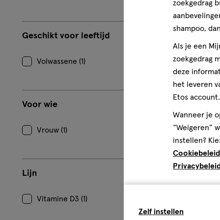
zoekgedrag b
aanbevelingen
shampoo, dan 
Geschikt voor leeftijd
Als je een Mi
zoekgedrag me
Volwassene (1)
deze informat
het leveren v
Etos account.
Voor wie
Wanneer je op
“Weigeren” wo
Vrouw (1)
instellen? Kie
Cookiebeleid
Privacybelei
Lijn
Vitamine D3 (1)
Zelf instellen