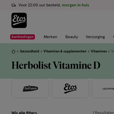
ga
Voor 22:00 uur besteld,
morgen in huis
naar
de
hoofd
content
ga
Merken
Beauty
Verzorging
Aanbiedingen
naar
de
Je
Gezondheid
Vitamines & supplementen
Vitamines
V
zoekbalk
bent
Herbolist Vitamine D
ga
hier:
naar
de
footer
1
Resultate
Wis alle filters