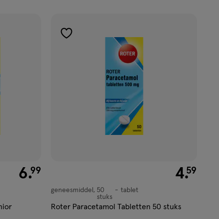
toevoegen
aan
verlanglijst
€ 6.99
6
.
€ 4.59
4
.
99
59
geneesmiddel
50
tablet
geneesmiddel,
stuks
tablet
nior
Roter Paracetamol Tabletten 50 stuks