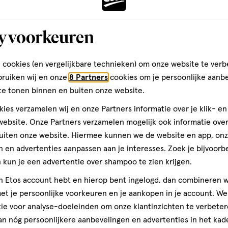
l
20
capsule
,
geneesmiddel
20
tablet
geneesmiddel,
stuks
stuks
tablet
etamol Liquid Capsules 500
Roter APC Tabletten 20 stuks
y voorkeuren
n 20 stuks
 cookies (en vergelijkbare technieken) om onze website te verb
Toevoegen
Toevoegen
1
verhoog aantal met één
,
Limiet bereikt.
Je kan m
verh
bruiken wij en onze
8 Partners
cookies om je persoonlijke aanb
te tonen binnen en buiten onze website.
ies verzamelen wij en onze Partners informatie over je klik- e
Gratis
bezorging vanaf €35
Gratis
retour binnen 30 dag
ebsite. Onze Partners verzamelen mogelijk ook informatie over 
uiten onze website. Hiermee kunnen we de website en app, on
 en advertenties aanpassen aan je interesses. Zoek je bijvoorb
5
kun je een advertentie over shampoo te zien krijgen.
jn Etos account hebt en hierop bent ingelogd, dan combineren w
t je persoonlijke voorkeuren en je aankopen in je account. W
ie voor analyse-doeleinden om onze klantinzichten te verbeter
an nóg persoonlijkere aanbevelingen en advertenties in het kade