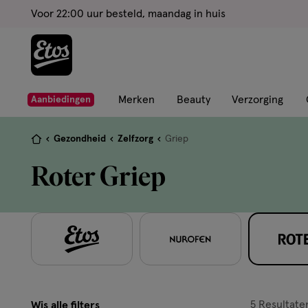
ga
Voor 22:00 uur besteld, maandag in huis
naar
de
hoofd
content
ga
Merken
Beauty
Verzorging
Aanbiedingen
naar
de
Je
Gezondheid
Zelfzorg
Griep
zoekbalk
bent
Roter Griep
ga
hier:
naar
de
footer
5
Resultate
Wis alle filters