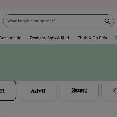
Zoeken
Interactie
met
Gezondheid
Zwanger, Baby & Kind
Thuis & Op Reis
C
dit
veld
opent
een
volledig
venster
met
geavanceerde
zoekopties
n