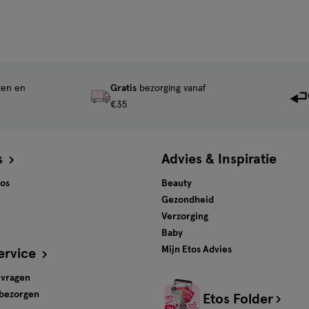
ten en
Gratis
bezorging vanaf
€35
s
Advies & Inspiratie
tos
Beauty
Gezondheid
Verzorging
Baby
Mijn Etos Advies
ervice
 vragen
 bezorgen
Etos Folder