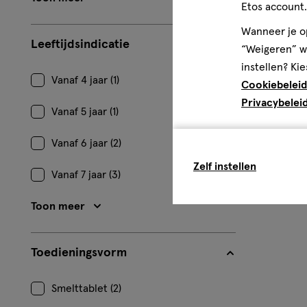
Etos account.
Beoordeling:
2
Wanneer je op
Leeftijdsindicatie
“Weigeren” wo
instellen? Kie
Vanaf 4 jaar (1)
Cookiebeleid
Privacybelei
Vanaf 5 jaar (1)
Vanaf 6 jaar (2)
Zelf instellen
Vanaf 7 jaar (3)
Toon meer
Toedieningsvorm
Smelttablet (2)