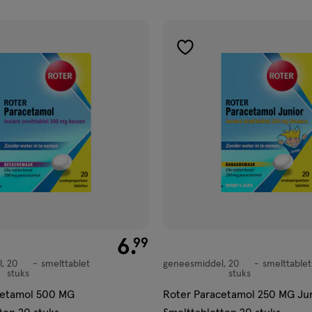
ucten
gen
toevoegen
aan
ijst
verlanglijst
€ 6.99
6
.
99
l
20
smelttablet
geneesmiddel
20
smelttablet
,
geneesmiddel,
stuks
stuks
smelttablet
cetamol 500 MG
Roter Paracetamol 250 MG Ju