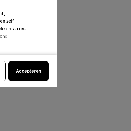
Bij
en zelf
rekken via ons
 ons
Accepteren