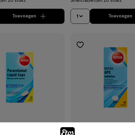
ten 20 stuks
Smelttabletten 20 stuks
Toevoegen
Toevoegen
1
verhoog aantal met één
,
Limiet bereikt.
Je kan m
verh
gen
toevoegen
aan
ijst
verlanglijst
€ 5.99
5
.
99