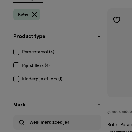
filters
prod
Roter
toevoe
aan
Product type
verlangl
Paracetamol (4)
Pijnstillers (4)
Kinderpijnstillers (1)
Merk
geneesmidde
geneesmiddel
Welk merk zoek je?
smelttablet
Roter Para