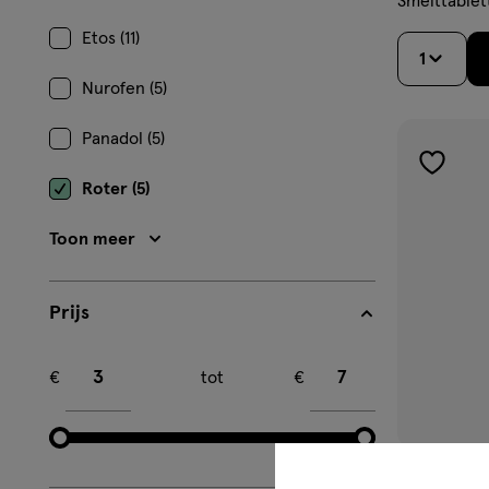
Smelttablet
Etos (11)
1
Nurofen (5)
Panadol (5)
toevoe
Roter (5)
aan
verlangl
Toon meer
Prijs
Minimum bedrag
Maximum bedrag
€
tot
€