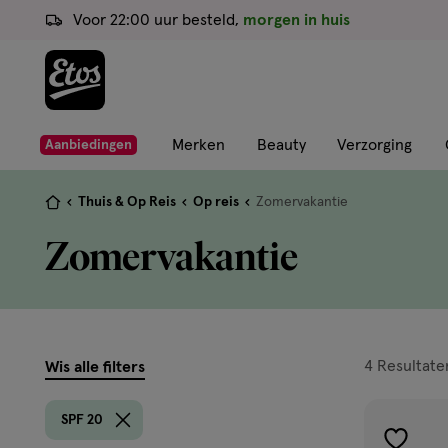
ga
Voor 22:00 uur besteld,
morgen in huis
naar
de
hoofd
content
ga
Merken
Beauty
Verzorging
Aanbiedingen
naar
de
Je
Thuis & Op Reis
Op reis
Zomervakantie
zoekbalk
bent
Zomervakantie
ga
hier:
naar
de
footer
filters
4
Resultate
Wis alle filters
prod
SPF 20