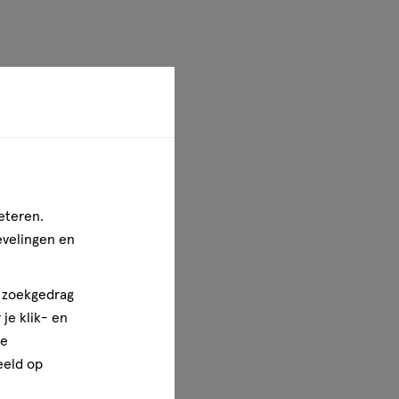
eteren.
evelingen en
n zoekgedrag
je klik- en
ze
eeld op