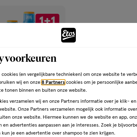
1+1
gen
gratis
ijst
y voorkeuren
 cookies (en vergelijkbare technieken) om onze website te verb
bruiken wij en onze
8 Partners
cookies om je persoonlijke aanb
te tonen binnen en buiten onze website.
ies verzamelen wij en onze Partners informatie over je klik- e
€ 24.89
24
.
89
ebsite. Onze Partners verzamelen mogelijk ook informatie over 
k
uiten onze website. Hiermee kunnen we de website en app, on
Zonnebrand Protect & Bronze
 en advertenties aanpassen aan je interesses. Zoek je bijvoorb
SPF 20 200 ML
kun je een advertentie over shampoo te zien krijgen.