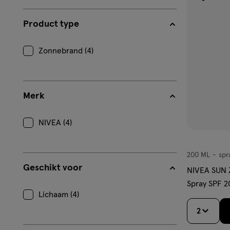
toevoe
aan
Product type
verlangl
Zonnebrand (4)
Merk
NIVEA (4)
200 ML
spr
spray
Geschikt voor
NIVEA SUN 
Spray SPF 
Lichaam (4)
2