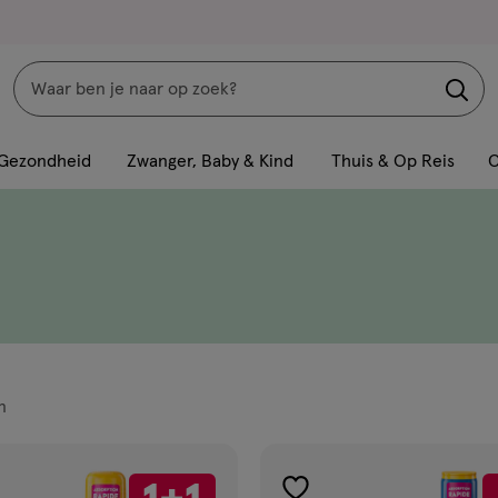
Zoeken
Interactie
met
Gezondheid
Zwanger, Baby & Kind
Thuis & Op Reis
C
dit
veld
opent
een
volledig
venster
met
geavanceerde
n
zoekopties
ucten