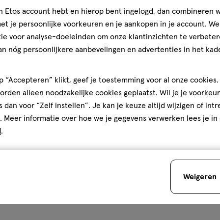
jn Etos account hebt en hierop bent ingelogd, dan combineren w
Stuur
bericht
t je persoonlijke voorkeuren en je aankopen in je account. W
ie voor analyse-doeleinden om onze klantinzichten te verbeter
an nóg persoonlijkere aanbevelingen en advertenties in het kade
Gratis
bezorging vanaf €35
Gratis
retour binnen 30 dag
 “Accepteren” klikt, geef je toestemming voor al onze cookies. 
rden alleen noodzakelijke cookies geplaatst. Wil je je voorkeur
4
s dan voor “Zelf instellen”. Je kan je keuze altijd wijzigen of int
. Meer informatie over hoe we je gegevens verwerken lees je in
d
.
Weigeren