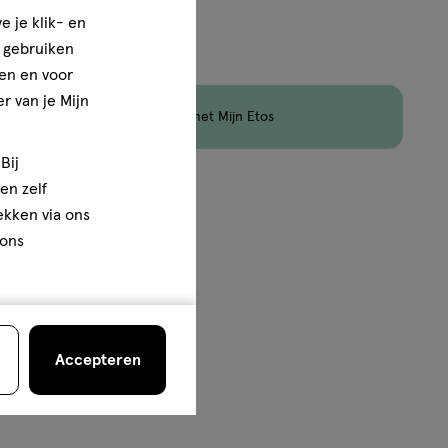
e je klik- en
e gebruiken
en en voor
r van je Mijn
en
Korting
op Etos Merk met Mijn Etos
Bij
en zelf
van
4
rekken via ons
 ons
Accepteren