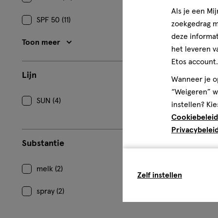
Als je een Mi
SPF 50 (11)
zoekgedrag me
deze informat
Toon meer
het leveren v
Etos account.
Lijn
Wanneer je op
“Weigeren” wo
SUN (4)
instellen? Kie
Cookiebeleid
Privacybelei
Substantie
melk (2)
Zelf instellen
spray (2)