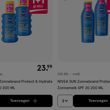
1+1
gen
toevoegen
gratis
aan
ijst
verlanglijst
€ 23.99
23
.
99
ay
200 ML
melk
melk
Zonnebrand Protect & Hydrate
NIVEA SUN Zonnebrand Protec
20 200 ML
Zonnemelk SPF 20 200 ML
Toevoegen
Toevoegen
2
verhoog aantal met één
,
Bijna uitverkocht!
Er zi
verh