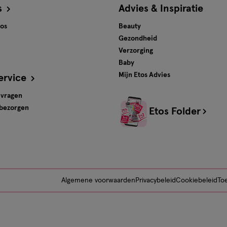
s
Advies & Inspiratie
tos
Beauty
Gezondheid
Verzorging
Baby
Mijn Etos Advies
ervice
 vragen
 bezorgen
Etos Folder
Algemene voorwaarden
Privacybeleid
Cookiebeleid
Toe