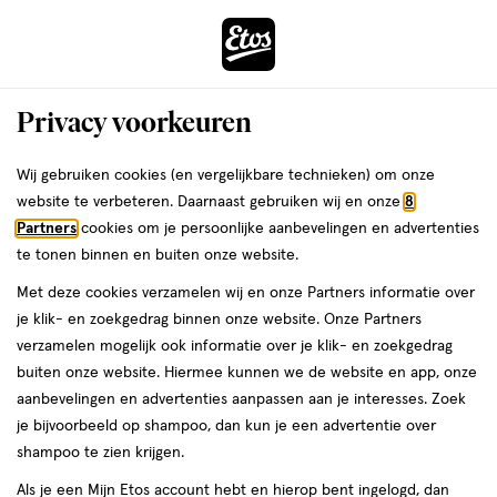
ga
Voor 22:00 uur besteld,
morgen in huis
naar
de
Menu
hoofd
Zoeken
Privacy voorkeuren
content
›
›
ga
Interactie
naar
Wij gebruiken cookies (en vergelijkbare technieken) om onze
Je
Aanbiedingen
met
de
website te verbeteren. Daarnaast gebruiken wij en onze
8
bent
Aanbiedingen Boxers
dit
zoekbalk
Partners
cookies om je persoonlijke aanbevelingen en advertenties
ers
Weleda
hier:
veld
ga
te tonen binnen en buiten onze website.
opent
naar
Acties per categorie
Tijdelijke Top Deals
Populaire producten
T
Met deze cookies verzamelen wij en onze Partners informatie over
een
de
je klik- en zoekgedrag binnen onze website. Onze Partners
volledig
footer
verzamelen mogelijk ook informatie over je klik- en zoekgedrag
venster
Filteren
(1)
Sorteer
1
buiten onze website. Hiermee kunnen we de website en app, onze
met
aanbevelingen en advertenties aanpassen aan je interesses. Zoek
geavanceerde
je bijvoorbeeld op shampoo, dan kun je een advertentie over
zoekopties
Boxers
shampoo te zien krijgen.
Als je een Mijn Etos account hebt en hierop bent ingelogd, dan