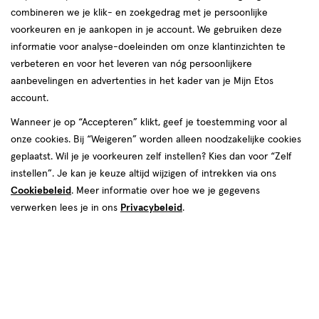
producten
combineren we je klik- en zoekgedrag met je persoonlijke
voorkeuren en je aankopen in je account. We gebruiken deze
44.
95
toevoegen
goedkoper
informatie voor analyse-doeleinden om onze klantinzichten te
aan
dan adviesprijs
verbeteren en voor het leveren van nóg persoonlijkere
verlanglijst
aanbevelingen en advertenties in het kader van je Mijn Etos
account.
Wanneer je op “Accepteren” klikt, geef je toestemming voor al
onze cookies. Bij “Weigeren” worden alleen noodzakelijke cookies
geplaatst. Wil je je voorkeuren zelf instellen? Kies dan voor “Zelf
null
N/A
instellen”. Je kan je keuze altijd wijzigen of intrekken via ons
M
1 stuk
M,
Cookiebeleid
. Meer informatie over hoe we je gegevens
BJÖRN BORG Boxershorts
verwerken lees je in ons
Privacybeleid
.
Mannen 3-pack Zwart Maat M
Bekijk alle varianten (1)
Stuur
bericht
Gratis
bezorging vanaf €35