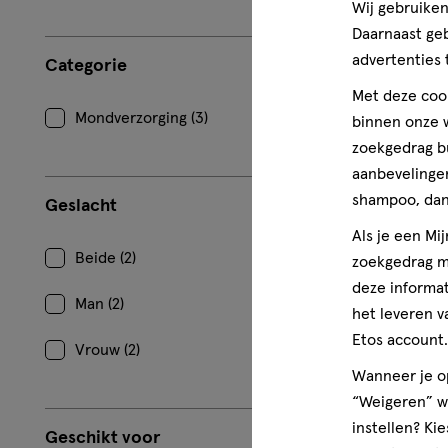
Wij gebruiken
Daarnaast ge
advertenties 
Categorie
Met deze cook
Mondverzorging (3)
binnen onze w
zoekgedrag b
aanbevelingen
shampoo, dan 
Geslacht
Als je een Mi
Beide (2)
zoekgedrag me
deze informat
Man (2)
het leveren v
Etos account.
Vrouw (2)
Wanneer je op
“Weigeren” wo
instellen? Kie
Geschikt voor