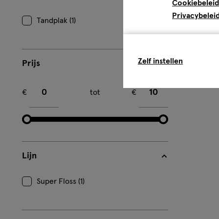
Cookiebeleid
Privacybelei
Tandplak (1)
Zelf instellen
Prijs
Minimum bedrag
Maximum bedrag
€
tot
€
Lijn
Super Floss (1)