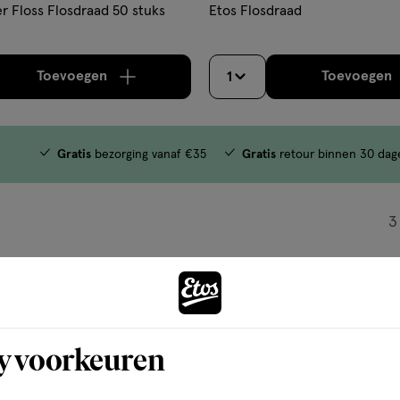
r Floss Flosdraad 50 stuks
Etos Flosdraad
Toevoegen
Toevoegen
1
verhoog aantal met één
,
Limiet bereikt.
Je kan m
verh
Gratis
bezorging vanaf €35
Gratis
retour binnen 30 dag
3
y voorkeuren