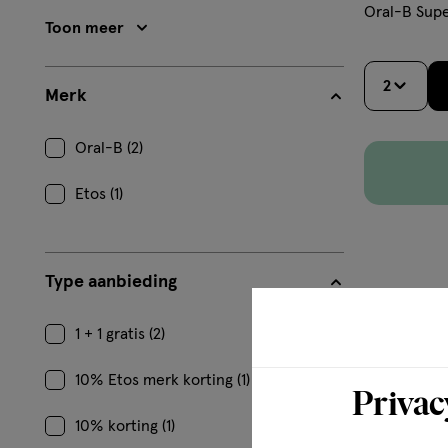
Oral-B Supe
Toon meer
2
Merk
Oral-B (2)
Etos (1)
Type aanbieding
1 + 1 gratis (2)
10% Etos merk korting (1)
Privac
10% korting (1)