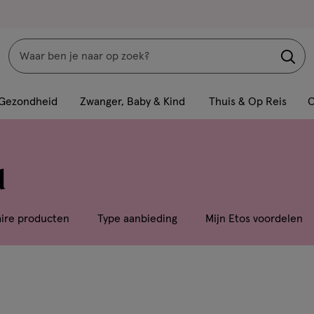
Zoeken
Interactie
met
Gezondheid
Zwanger, Baby & Kind
Thuis & Op Reis
C
dit
veld
opent
d
een
volledig
venster
aire producten
Type aanbieding
Mijn Etos voordelen
met
geavanceerde
zoekopties