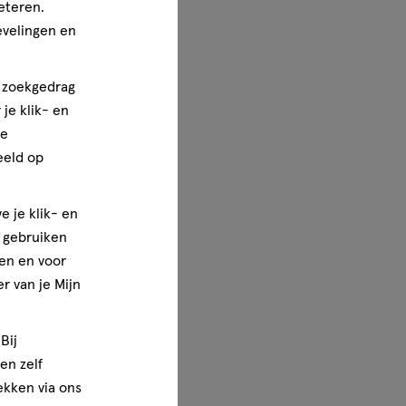
eteren.
evelingen en
n zoekgedrag
je klik- en
ze
eeld op
e je klik- en
e gebruiken
en en voor
r van je Mijn
Bij
en zelf
rekken via ons