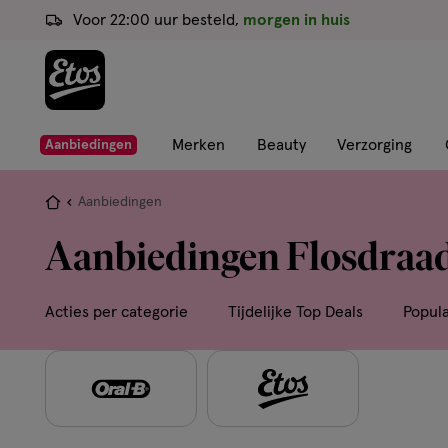
ga
Voor 22:00 uur besteld,
morgen in huis
naar
de
hoofd
content
ga
Merken
Beauty
Verzorging
Aanbiedingen
naar
de
Je
Aanbiedingen
zoekbalk
bent
Aanbiedingen Flosdraa
ga
hier:
naar
de
Acties per categorie
Tijdelijke Top Deals
Popul
footer