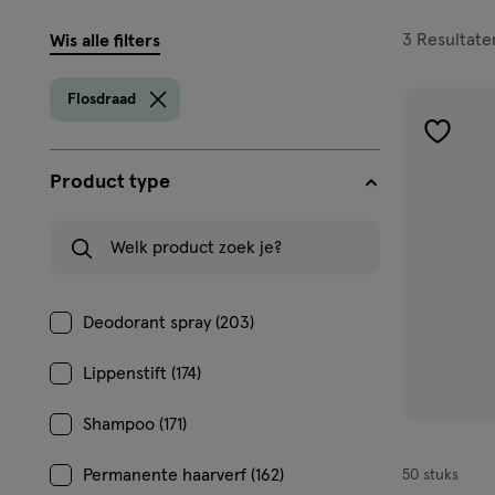
filters
3
Resultate
Wis alle filters
prod
Flosdraad
toevoe
aan
Product type
verlangl
Welk product zoek je?
Deodorant spray (203)
Lippenstift (174)
Shampoo (171)
Permanente haarverf (162)
50 stuks