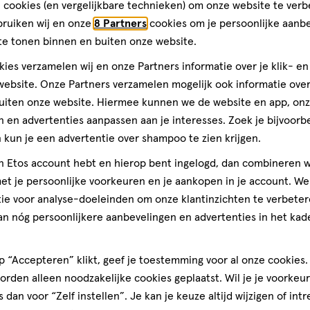
 cookies (en vergelijkbare technieken) om onze website te verb
bruiken wij en onze
8 Partners
cookies om je persoonlijke aanb
te tonen binnen en buiten onze website.
ies verzamelen wij en onze Partners informatie over je klik- e
ebsite. Onze Partners verzamelen mogelijk ook informatie over 
uiten onze website. Hiermee kunnen we de website en app, on
 en advertenties aanpassen aan je interesses. Zoek je bijvoorb
kun je een advertentie over shampoo te zien krijgen.
jn Etos account hebt en hierop bent ingelogd, dan combineren w
t je persoonlijke voorkeuren en je aankopen in je account. W
ie voor analyse-doeleinden om onze klantinzichten te verbeter
an nóg persoonlijkere aanbevelingen en advertenties in het kade
 “Accepteren” klikt, geef je toestemming voor al onze cookies. 
rden alleen noodzakelijke cookies geplaatst. Wil je je voorkeur
s dan voor “Zelf instellen”. Je kan je keuze altijd wijzigen of int