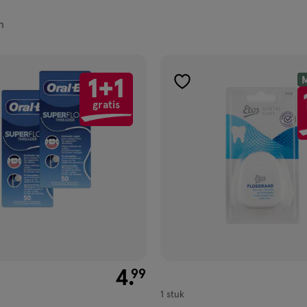
n
ucten
M
1+1
gen
toevoegen
gratis
aan
ijst
verlanglijst
€ 4.99
4
.
99
1 stuk