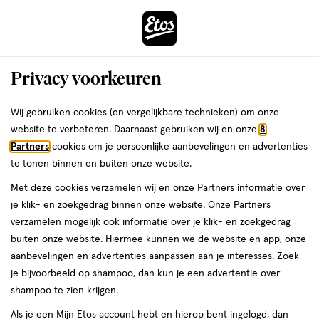
ga
Voor 22:00 uur besteld, maandag in huis
naar
de
Menu
hoofd
Zoeken
Privacy voorkeuren
content
›
›
ga
Interactie
naar
Wij gebruiken cookies (en vergelijkbare technieken) om onze
Je
Aanbiedingen
met
de
website te verbeteren. Daarnaast gebruiken wij en onze
8
bent
Aanbiedingen Paraplu
dit
zoekbalk
Partners
cookies om je persoonlijke aanbevelingen en advertenties
ers
Weleda
hier:
veld
ga
te tonen binnen en buiten onze website.
opent
naar
Acties per categorie
Tijdelijke Top Deals
Populaire producten
T
Met deze cookies verzamelen wij en onze Partners informatie over
een
de
je klik- en zoekgedrag binnen onze website. Onze Partners
volledig
footer
verzamelen mogelijk ook informatie over je klik- en zoekgedrag
venster
Filteren
(4)
Sorteer
1
buiten onze website. Hiermee kunnen we de website en app, onze
met
aanbevelingen en advertenties aanpassen aan je interesses. Zoek
geavanceerde
je bijvoorbeeld op shampoo, dan kun je een advertentie over
zoekopties
Paraplu
shampoo te zien krijgen.
Als je een Mijn Etos account hebt en hierop bent ingelogd, dan