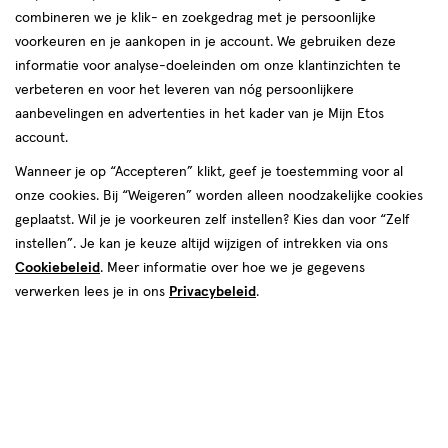
producten
combineren we je klik- en zoekgedrag met je persoonlijke
Mijn
Etos
Mijn
Etos
voorkeuren en je aankopen in je account. We gebruiken deze
toevoegen
toevoegen
10%
10%
informatie voor analyse-doeleinden om onze klantinzichten te
aan
aan
korting
korting
verbeteren en voor het leveren van nóg persoonlijkere
verlanglijst
verlanglijst
aanbevelingen en advertenties in het kader van je Mijn Etos
account.
Wanneer je op “Accepteren” klikt, geef je toestemming voor al
onze cookies. Bij “Weigeren” worden alleen noodzakelijke cookies
geplaatst. Wil je je voorkeuren zelf instellen? Kies dan voor “Zelf
van € 4.99 voor € 4.49
4
.
van € 4.99 vo
4
.
4
.
99
49
4
.
99
49
instellen”. Je kan je keuze altijd wijzigen of intrekken via ons
1 stuk
1 stuk
Cookiebeleid
. Meer informatie over hoe we je gegevens
Get Opvouwbare Paraplu
Kleine Opvouwbare Paraplu
verwerken lees je in ons
Privacybeleid
.
Toevoegen
Toevoegen
1
1
verhoog aantal met één
,
Bijna uitverkocht!
verhoog aanta
Er zi
Mijn
Etos
Mijn
Etos
toevoegen
toevoegen