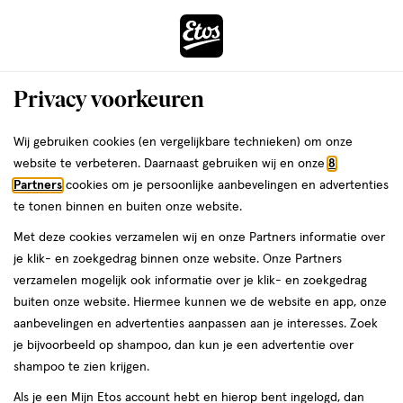
ga
Voor 22:00 uur besteld,
morgen in huis
naar
de
Menu
hoofd
Zoeken
Privacy voorkeuren
content
›
›
ga
Interactie
naar
Wij gebruiken cookies (en vergelijkbare technieken) om onze
Je
Aanbiedingen
met
de
website te verbeteren. Daarnaast gebruiken wij en onze
8
bent
Aanbiedingen
dit
zoekbalk
Partners
cookies om je persoonlijke aanbevelingen en advertenties
ers
Weleda
hier:
veld
ga
te tonen binnen en buiten onze website.
Reiningingsbalsem
opent
naar
Met deze cookies verzamelen wij en onze Partners informatie over
een
de
je klik- en zoekgedrag binnen onze website. Onze Partners
Acties per categorie
Tijdelijke Top Deals
Populaire producten
T
volledig
footer
verzamelen mogelijk ook informatie over je klik- en zoekgedrag
venster
buiten onze website. Hiermee kunnen we de website en app, onze
met
Filteren
(1)
Sorteer
1
aanbevelingen en advertenties aanpassen aan je interesses. Zoek
geavanceerde
je bijvoorbeeld op shampoo, dan kun je een advertentie over
zoekopties
shampoo te zien krijgen.
Als je een Mijn Etos account hebt en hierop bent ingelogd, dan
Reiningingsbalsem