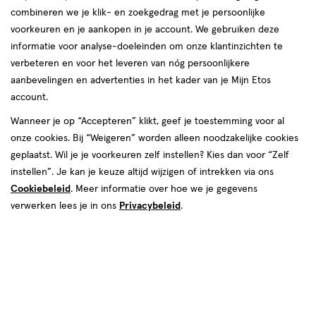
combineren we je klik- en zoekgedrag met je persoonlijke
voorkeuren en je aankopen in je account. We gebruiken deze
producten
informatie voor analyse-doeleinden om onze klantinzichten te
e
2
toevoegen
verbeteren en voor het leveren van nóg persoonlijkere
halve prijs
aan
aanbevelingen en advertenties in het kader van je Mijn Etos
verlanglijst
account.
Wanneer je op “Accepteren” klikt, geef je toestemming voor al
onze cookies. Bij “Weigeren” worden alleen noodzakelijke cookies
geplaatst. Wil je je voorkeuren zelf instellen? Kies dan voor “Zelf
instellen”. Je kan je keuze altijd wijzigen of intrekken via ons
Cookiebeleid
. Meer informatie over hoe we je gegevens
€ 3.29
3
.
29
100
verwerken lees je in ons
zalf
Privacybeleid
.
zalf
ML
Etos Cleansing Rose Water Balm
100 ML
Stuur
bericht