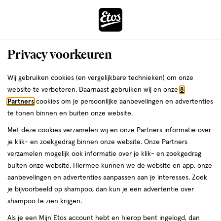
ga
Voor 22:00 uur besteld, maandag in huis
naar
de
Menu
hoofd
Zoeken
Privacy voorkeuren
content
›
›
ga
Interactie
naar
Wij gebruiken cookies (en vergelijkbare technieken) om onze
Je
Assortiment
met
de
website te verbeteren. Daarnaast gebruiken wij en onze
8
bent
Bolsius Assortiment
dit
zoekbalk
Partners
cookies om je persoonlijke aanbevelingen en advertenties
ers
Weleda
hier:
veld
ga
te tonen binnen en buiten onze website.
opent
naar
Met deze cookies verzamelen wij en onze Partners informatie over
een
de
je klik- en zoekgedrag binnen onze website. Onze Partners
volledig
footer
verzamelen mogelijk ook informatie over je klik- en zoekgedrag
venster
buiten onze website. Hiermee kunnen we de website en app, onze
met
aanbevelingen en advertenties aanpassen aan je interesses. Zoek
Filteren
(6)
Sorteer
1
geavanceerde
je bijvoorbeeld op shampoo, dan kun je een advertentie over
zoekopties
shampoo te zien krijgen.
Bolsius
Als je een Mijn Etos account hebt en hierop bent ingelogd, dan