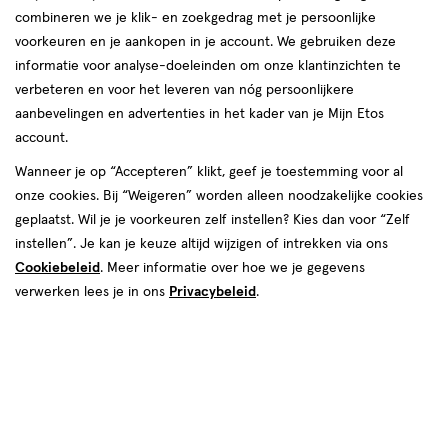
combineren we je klik- en zoekgedrag met je persoonlijke
voorkeuren en je aankopen in je account. We gebruiken deze
producten
Bijna uitverkocht
informatie voor analyse-doeleinden om onze klantinzichten te
50%
toevoegen
toevoegen
verbeteren en voor het leveren van nóg persoonlijkere
korting
aan
aan
aanbevelingen en advertenties in het kader van je Mijn Etos
verlanglijst
verlanglijst
account.
Wanneer je op “Accepteren” klikt, geef je toestemming voor al
onze cookies. Bij “Weigeren” worden alleen noodzakelijke cookies
geplaatst. Wil je je voorkeuren zelf instellen? Kies dan voor “Zelf
instellen”. Je kan je keuze altijd wijzigen of intrekken via ons
Cookiebeleid
. Meer informatie over hoe we je gegevens
van € 9.99 voor € 4.99
4
.
€ 10.49
10
.
9
.
99
99
49
1 stuk
80 ML
verwerken lees je in ons
Privacybeleid
.
Bolsius Starterkit Clean Light /
Bolsius True Joy geurstokjes
Zero
Floral Blessings
Toevoegen
Toevoegen
1
1
verhoog aantal met één
,
Bijna uitverkocht!
verhoog aanta
Er zi
Bijna uitverkocht