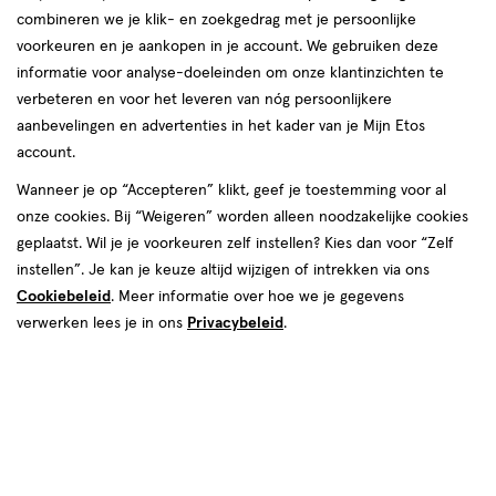
producten
combineren we je klik- en zoekgedrag met je persoonlijke
50%
50%
toevoegen
toevoegen
voorkeuren en je aankopen in je account. We gebruiken deze
korting
korting
aan
aan
informatie voor analyse-doeleinden om onze klantinzichten te
verlanglijst
verlanglijst
verbeteren en voor het leveren van nóg persoonlijkere
aanbevelingen en advertenties in het kader van je Mijn Etos
account.
Wanneer je op “Accepteren” klikt, geef je toestemming voor al
onze cookies. Bij “Weigeren” worden alleen noodzakelijke cookies
van € 54.49 voor € 27.24
27
.
van € 67.79 voo
33
.
54
.
49
24
67
.
79
89
geplaatst. Wil je je voorkeuren zelf instellen? Kies dan voor “Zelf
Maat
102
720 stuks
instellen”. Je kan je keuze altijd wijzigen of intrekken via ons
Maat
5
stuks
WaterWipes Billendoekjes 12x60
5,
Cookiebeleid
. Meer informatie over hoe we je gegevens
Pampers Premium Protection
stuks
verwerken lees je in ons
Privacybeleid
.
Voordeelbox Luiers Maat 5 11-16
kg 102 stuks + 4 Gratis
Bekijk alle varianten (1)
Bekijk alle varianten (12)
Luierbroekjes
Toevoegen
Toevoegen
1
1
verhoog aantal met één
,
Limiet bereikt.
verhoog aanta
Je kan m