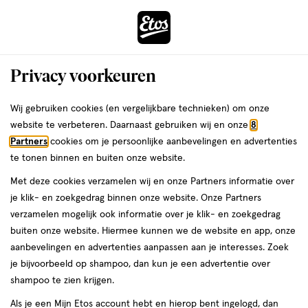
ga
Voor 22:00 uur besteld,
morgen in huis
naar
de
Menu
hoofd
Zoeken
Privacy voorkeuren
content
›
›
ga
Interactie
naar
Wij gebruiken cookies (en vergelijkbare technieken) om onze
Je
Assortiment
met
de
website te verbeteren. Daarnaast gebruiken wij en onze
8
bent
Assortiment
dit
zoekbalk
Partners
cookies om je persoonlijke aanbevelingen en advertenties
ers
Weleda
hier:
veld
ga
te tonen binnen en buiten onze website.
opent
naar
Met deze cookies verzamelen wij en onze Partners informatie over
een
de
je klik- en zoekgedrag binnen onze website. Onze Partners
volledig
footer
verzamelen mogelijk ook informatie over je klik- en zoekgedrag
venster
buiten onze website. Hiermee kunnen we de website en app, onze
met
aanbevelingen en advertenties aanpassen aan je interesses. Zoek
Filteren
(12.052)
Sorteer
geavanceerde
je bijvoorbeeld op shampoo, dan kun je een advertentie over
zoekopties
shampoo te zien krijgen.
Als je een Mijn Etos account hebt en hierop bent ingelogd, dan