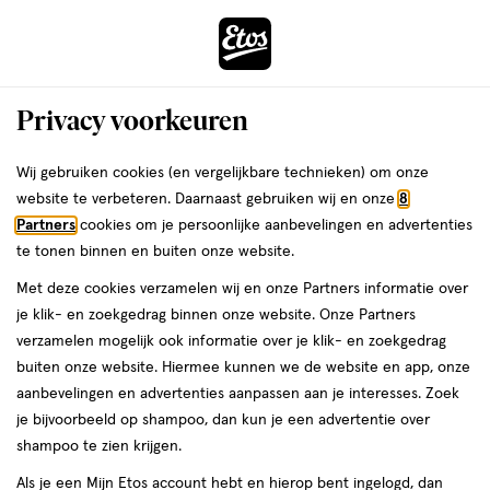
ga
Voor 22:00 uur besteld, maandag in huis
naar
de
Menu
hoofd
Zoeken
Privacy voorkeuren
content
›
›
ga
Interactie
naar
Wij gebruiken cookies (en vergelijkbare technieken) om onze
Je
Assortiment
met
de
website te verbeteren. Daarnaast gebruiken wij en onze
8
bent
Liu Jo Assortiment
dit
zoekbalk
Partners
cookies om je persoonlijke aanbevelingen en advertenties
ers
Weleda
hier:
veld
ga
te tonen binnen en buiten onze website.
opent
naar
Met deze cookies verzamelen wij en onze Partners informatie over
een
de
je klik- en zoekgedrag binnen onze website. Onze Partners
volledig
footer
verzamelen mogelijk ook informatie over je klik- en zoekgedrag
venster
buiten onze website. Hiermee kunnen we de website en app, onze
met
aanbevelingen en advertenties aanpassen aan je interesses. Zoek
Filteren
(1)
Sorteer
1
geavanceerde
je bijvoorbeeld op shampoo, dan kun je een advertentie over
zoekopties
shampoo te zien krijgen.
Liu Jo
Als je een Mijn Etos account hebt en hierop bent ingelogd, dan