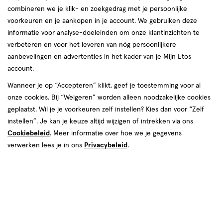
combineren we je klik- en zoekgedrag met je persoonlijke
voorkeuren en je aankopen in je account. We gebruiken deze
producten
informatie voor analyse-doeleinden om onze klantinzichten te
toevoegen
verbeteren en voor het leveren van nóg persoonlijkere
aan
aanbevelingen en advertenties in het kader van je Mijn Etos
verlanglijst
account.
Wanneer je op “Accepteren” klikt, geef je toestemming voor al
onze cookies. Bij “Weigeren” worden alleen noodzakelijke cookies
geplaatst. Wil je je voorkeuren zelf instellen? Kies dan voor “Zelf
instellen”. Je kan je keuze altijd wijzigen of intrekken via ons
 33.00 voor € 21.99
Cookiebeleid
. Meer informatie over hoe we je gegevens
21
.
sprijs*:
33
.
00
99
evolen verkoopprijs leverancier
verwerken lees je in ons
Privacybeleid
.
30
spray
spray
ML
Liu Jo Silkway Eau De Toilette 30
ML
Stuur
bericht