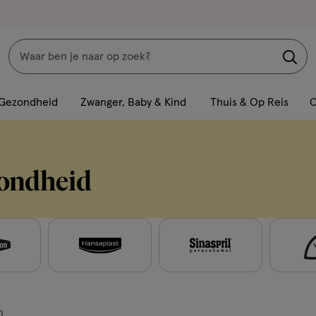
Zoeken
Interactie
met
Gezondheid
Zwanger, Baby & Kind
Thuis & Op Reis
C
dit
veld
opent
zondheid
een
volledig
venster
met
geavanceerde
zoekopties
n