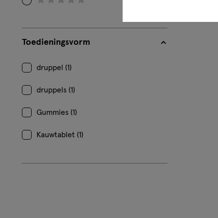
Filteren
op
Beoordeling:
Toedieningsvorm
0
druppel (1)
druppels (1)
Gummies (1)
Kauwtablet (1)