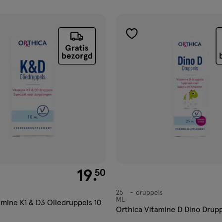
ucten
gen
toevoegen
aan
ijst
verlanglijst
€ 19.50
19
.
50
25
druppels
druppels
ML
amine K1 & D3 Oliedruppels 10
Orthica Vitamine D Dino Drup