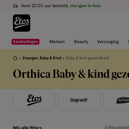
ga
Voor 22:00 uur besteld,
morgen in huis
naar
de
hoofd
content
ga
Merken
Beauty
Verzorging
Aanbiedingen
naar
de
Je
Zwanger, Baby & Kind
Baby & kind gezondheid
zoekbalk
bent
Orthica Baby & kind ge
ga
hier:
naar
de
footer
5
Resultate
Wis alle filters