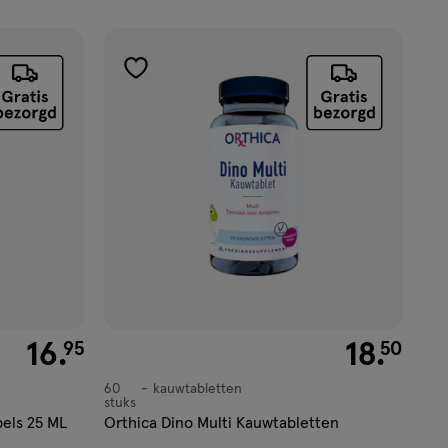
toevoegen
aan
verlanglijst
€ 16.95
16
.
€ 18.50
18
.
95
50
60
kauwtabletten
kauwtabletten
stuks
pels 25 ML
Orthica Dino Multi Kauwtabletten