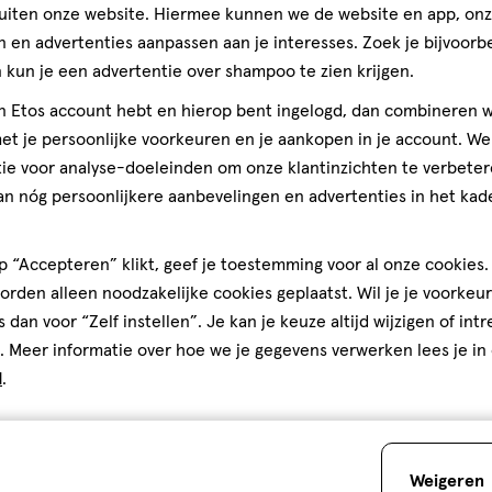
60
gummies
uiten onze website. Hiermee kunnen we de website en app, on
gummies
stuks
 en advertenties aanpassen aan je interesses. Zoek je bijvoorb
no Weerstand Gummies 60
Orthica Dino Multi Gummies 6
kun je een advertentie over shampoo te zien krijgen.
jn Etos account hebt en hierop bent ingelogd, dan combineren w
Toevoegen
Stuur
berich
t je persoonlijke voorkeuren en je aankopen in je account. W
verhoog aantal met één
,
Bijna uitverkocht!
Er zi
ie voor analyse-doeleinden om onze klantinzichten te verbeter
an nóg persoonlijkere aanbevelingen en advertenties in het kade
Gratis
bezorging vanaf €35
Gratis
retour binnen 30 dag
 “Accepteren” klikt, geef je toestemming voor al onze cookies. 
rden alleen noodzakelijke cookies geplaatst. Wil je je voorkeur
5
s dan voor “Zelf instellen”. Je kan je keuze altijd wijzigen of int
. Meer informatie over hoe we je gegevens verwerken lees je in
d
.
Weigeren