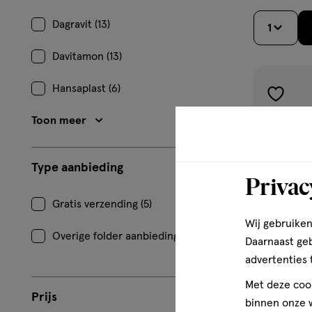
Dagravit (13)
1
Davitamon (13)
Hansaplast (6)
toevoe
aan
Toon meer
verlangl
Type aanbieding
Privac
Gratis verzending (5)
Wij gebruiken
Overige folder aanbiedingen (5)
Daarnaast ge
advertenties 
Met deze cook
Prijs
binnen onze w
60
gumm