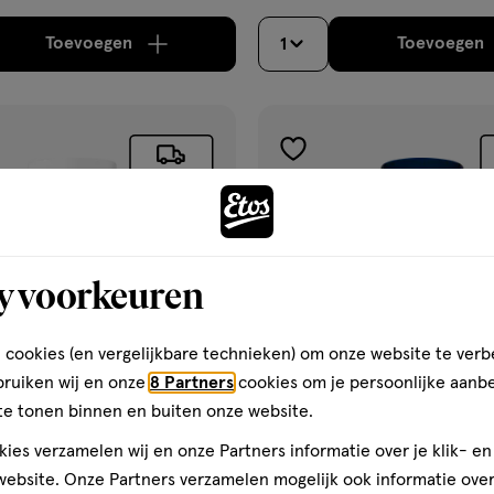
Toevoegen
Toevoegen
1
verhoog aantal met één
,
Bijna uitverkocht!
Er zi
verh
gen
toevoegen
aan
ijst
verlanglijst
y voorkeuren
 cookies (en vergelijkbare technieken) om onze website te verb
bruiken wij en onze
8 Partners
cookies om je persoonlijke aanb
te tonen binnen en buiten onze website.
ies verzamelen wij en onze Partners informatie over je klik- e
€ 24.95
24
.
95
ebsite. Onze Partners verzamelen mogelijk ook informatie over 
ies