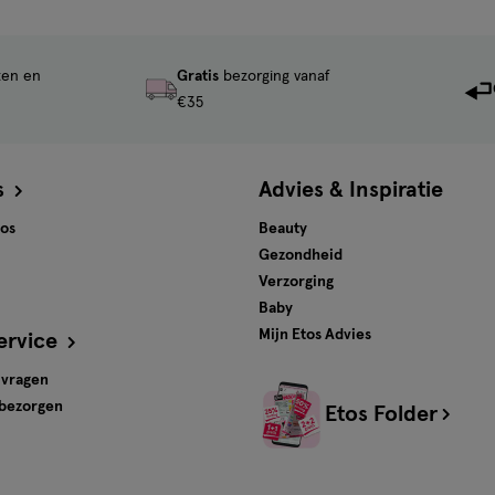
ten en
Gratis
bezorging vanaf
€35
s
Advies & Inspiratie
tos
Beauty
Gezondheid
Verzorging
Baby
Mijn Etos Advies
ervice
 vragen
 bezorgen
Etos Folder