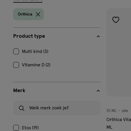
filters
prod
Orthica
toevoe
aan
Product type
verlangl
Multi kind (3)
Vitamine D (2)
Merk
Welk merk zoek je?
10 ML
olie
olie
Orthica Vit
ML
Etos (19)