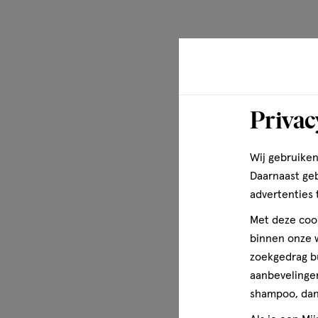
Privac
Wij gebruiken
Daarnaast ge
advertenties 
Met deze cook
binnen onze w
zoekgedrag b
aanbevelingen
shampoo, dan 