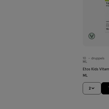
ement kan een gevarieerde
10
druppels
druppels
ML
Etos Kids Vitam
ML
2