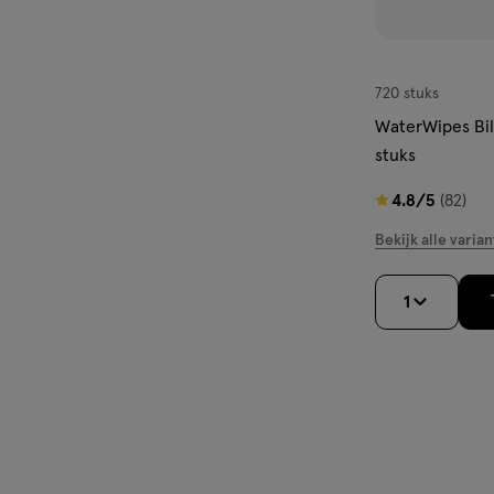
720 stuks
WaterWipes Bil
stuks
4.8
4.8/5
(82)
van
Bekijk alle varian
5
sterren
1
op
basis
van
82
reviews