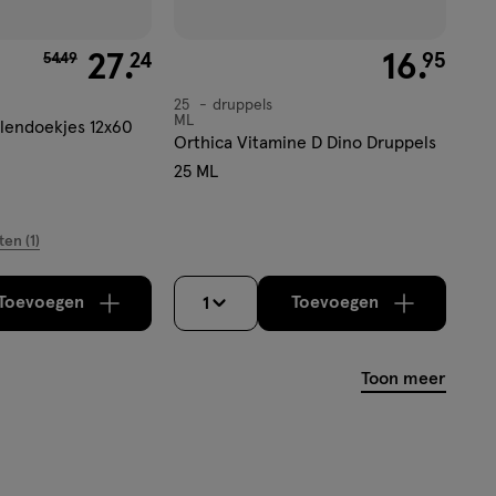
van € 54.49 voor € 27.24
27
.
€ 16.95
16
.
24
95
54
.
49
25
druppels
druppels
ML
lendoekjes 12x60
Orthica Vitamine D Dino Druppels
25 ML
ten (1)
Toevoegen
Toevoegen
1
verhoog aantal met één
,
Limiet bereikt.
verhoog aantal m
Je kan maximaa
Toon meer