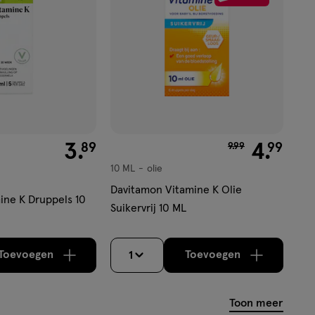
€ 3.89
3
.
van € 9.99 voor €
4
.
89
99
9
.
99
10 ML
olie
olie
Davitamon Vitamine K Olie
ine K Druppels 10
Suikervrij 10 ML
Toevoegen
Toevoegen
1
verhoog aantal met één
,
Bijna uitverkocht!
verhoog aantal m
Er zijn no
Toon meer