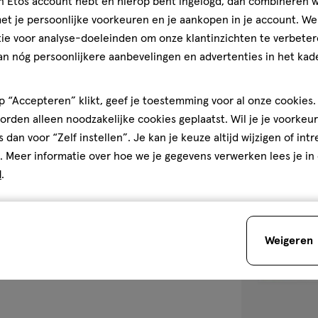
ML
jn Etos account hebt en hierop bent ingelogd, dan combineren w
Vitakruid Vitam
t je persoonlijke voorkeuren en je aankopen in je account. W
ML
ie voor analyse-doeleinden om onze klantinzichten te verbeter
an nóg persoonlijkere aanbevelingen en advertenties in het kade
1
 “Accepteren” klikt, geef je toestemming voor al onze cookies. 
rden alleen noodzakelijke cookies geplaatst. Wil je je voorkeur
s dan voor “Zelf instellen”. Je kan je keuze altijd wijzigen of int
. Meer informatie over hoe we je gegevens verwerken lees je in
toevoegen
d
.
aan
verlanglijst
Weigeren