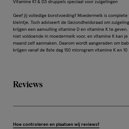
Vitamine K1 & D3 druppels speciaal voor zuigelingen
Geef jij volledige borstvoeding? Moedermelk is complete
kleintje. Toch adviseert de Gezondheidsraad om zuigelin
krijgen een aanvulling vitamine D en vitamine K te geven
niet voldoende in moedermelk voor, en vitamine K kan je
maand zelf aanmaken. Daarom wordt aangeraden om baby’
krijgen vanaf de 8ste dag 150 microgram vitamine K en 10
Druppels bevat precies de aanbevolen dagdosering vitami
oplosbaar in vet, in dit geval is katoenzaadolie gebruikt.
Vitamine D is nodig voor de normale groei en ontwikkelin
Reviews
Daarbij heeft vitamine D heeft een positieve invloed op
kinderen. De eerste dosis vitamine K krijgt je baby vlak 
verloskundige. Vanaf dag 8 kun je de druppels zelf geven
dosering is 5 druppels per dag. Bij voorkeur toedienen ti
aanbevolen maximale dagdosering niet overschrijden. K&
omdat deze vorm van vitamine D efficiënter door ons w
Hoe controleren en plaatsen wij reviews?