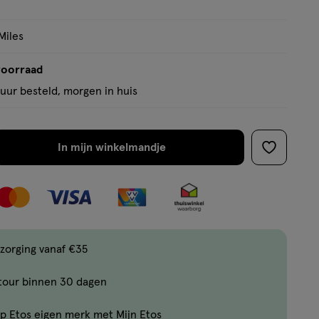
Miles
voorraad
uur besteld, morgen in huis
In mijn winkelmandje
verhoog
toevoege
aantal
aan
met
verlanglijs
één
,
Bijna
zorging vanaf €35
uitverkocht!
tour binnen 30 dagen
Er
zijn
p Etos eigen merk met Mijn Etos