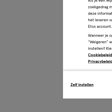
Als je een Mi
zoekgedrag me
deze informat
het leveren v
Etos account.
Wanneer je op
“Weigeren” wo
instellen? Kie
Cookiebeleid
Privacybelei
Zelf instellen