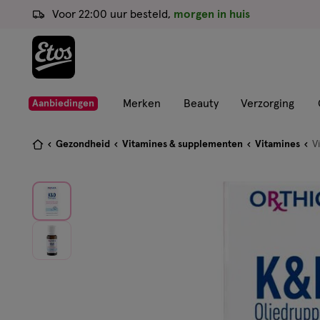
ga
Voor 22:00 uur besteld,
morgen in huis
naar
de
hoofd
content
ga
Merken
Beauty
Verzorging
Aanbiedingen
naar
de
Je
Gezondheid
Vitamines & supplementen
Vitamines
V
zoekbalk
bent
ga
hier:
naar
de
footer