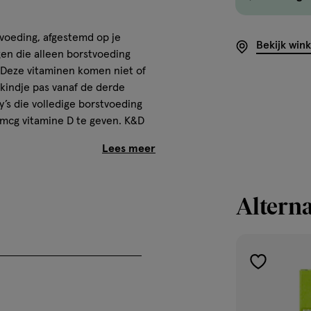
 voeding, afgestemd op je
Bekijk win
gen die alleen borstvoeding
. Deze vitaminen komen niet of
 kindje pas vanaf de derde
s die volledige borstvoeding
 mcg vitamine D te geven. K&D
ne D en K. Beide vitaminen zijn
g van de botten van kinderen.
Alterna
 het immuunsysteem van
na de geboorte van de
. De aanbevolen dagelijkse
jdens of na een voeding. De
toevoegen
D druppels bevat vitamine D3
ordt opgenomen.
aan
verlanglijst